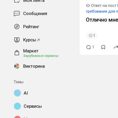
Моя лента
Ответ на пост
требования для 
Сообщения
вида на жительс
Отлично мне
Рейтинг
1
Курсы
1
Маркет
Зарубежные сервисы
Викторина
Темы
AI
Сервисы