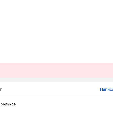
т
Напис
орольков