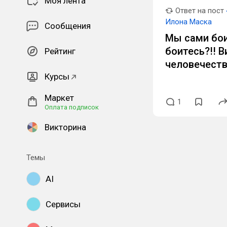
Моя лента
Ответ на пост
Илона Маска
Сообщения
Мы сами бои
боитесь?!! 
Рейтинг
человечеств
Курсы
Маркет
1
Оплата подписок
Викторина
Темы
AI
Сервисы