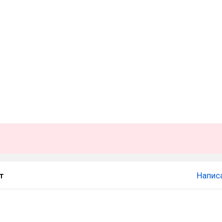
т
Напис
.