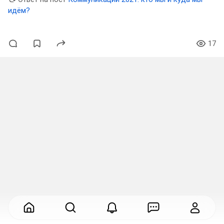
идём?
17