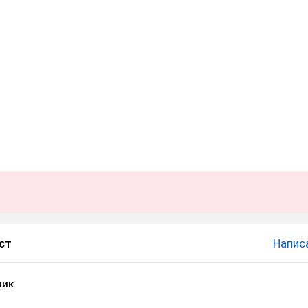
ст
Напис
ник