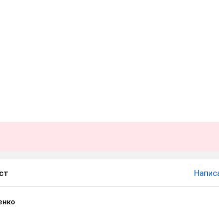
ст
Напис
енко