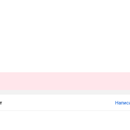
т
Напис