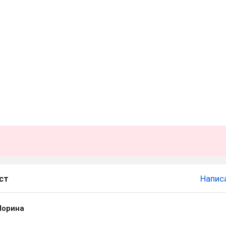
ст
Напис
Морина