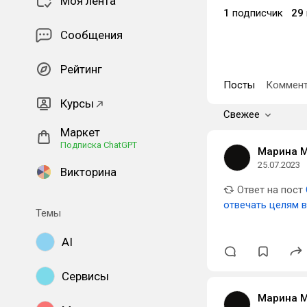
Моя лента
1
подписчик
29
Сообщения
Рейтинг
Посты
Коммент
Курсы
Свежее
Маркет
Подписка ChatGPT
Марина 
25.07.2023
Викторина
Ответ на пост
отвечать целям 
Темы
AI
Сервисы
Марина 