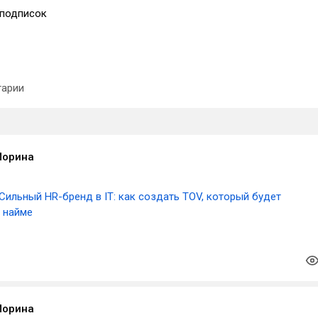
подписок
арии
Морина
Сильный HR-бренд в IT: как создать TOV, который будет
в найме
Морина