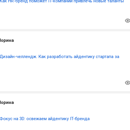
Как HR-бренд поможет IT-компании привлечь новые таланты
Морина
Дизайн-челлендж. Как разработать айдентику стартапа за
Морина
Фокус на 3D: освежаем айдентику IT-бренда