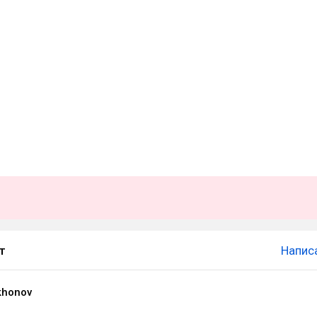
т
Напис
khonov