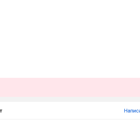
т
Напис