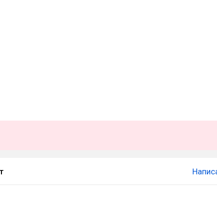
т
Напис