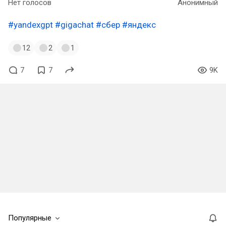
Нет голосов
Анонимный
#yandexgpt
#gigachat
#сбер
#яндекс
12
2
1
7
7
9K
Популярные