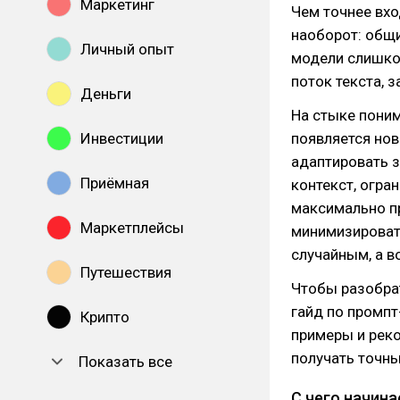
Маркетинг
Чем точнее вхо
наоборот: общ
Личный опыт
модели слишко
поток текста, 
Деньги
На стыке пони
Инвестиции
появляется нов
адаптировать з
Приёмная
контекст, огра
максимально пр
Маркетплейсы
минимизировать
случайным, а 
Путешествия
Чтобы разобрат
гайд по промпт
Крипто
примеры и реко
получать точны
Показать все
С чего начина