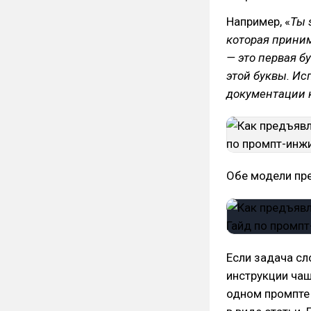
Например, «
Ты 
которая приним
— это первая б
этой буквы. Ис
документации 
Обе модели пр
Если задача сл
инструкции чащ
одном промпте 