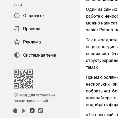
vc.ru
Один из самых 
О проекте
работе с нейро
можно написать
Правила
senior Python-
Так вы задаете
Реклама
энциклопедия и
специалист. Эт
Системная тема
структурирова
темах.
Прием с ролями
нескольких «эк
собрать чат-бо
QR-код для установки
копирайтера: о
наших приложений.
подобрать фор
«Ты опытный ко