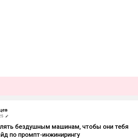
цев
25
лять бездушным машинам, чтобы они тебя
айд по промпт-инжинирингу