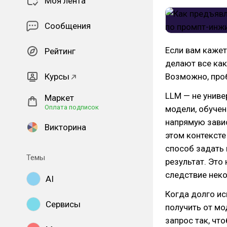
Моя лента
Сообщения
Если вам кажет
Рейтинг
делают все как
Курсы
Возможно, пробл
LLM — не униве
Маркет
Оплата подписок
модели, обучен
напрямую завис
Викторина
этом контексте
способ задать 
Темы
результат. Это
следствие неко
AI
Когда долго ис
Сервисы
получить от м
запрос так, чт