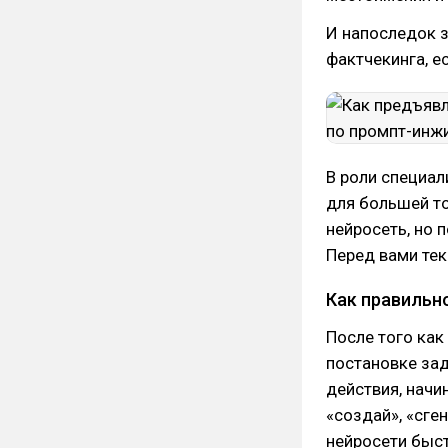
И напоследок 
фактчекинга, е
В роли специал
для большей то
нейросеть, но п
Перед вами тек
Как правильн
После того как
постановке зад
действия, начи
«создай», «сге
нейросети быстр