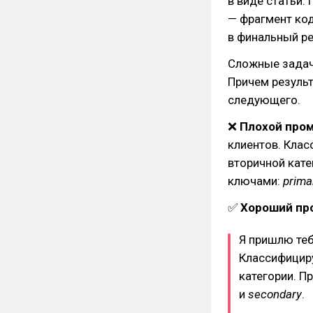
в виде статьи.
— фрагмент код
в финальный ре
Сложные задач
Причем результ
следующего.
❌
Плохой про
клиентов. Клас
вторичной кате
ключами:
prima
✅
Хороший пр
Я пришлю теб
Классифициру
категории. П
и
secondary
.