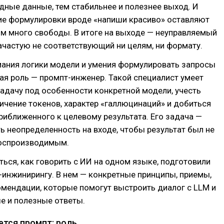
дные данные, тем стабильнее и полезнее выход. И
ие формулировки вроде «напиши красиво» оставляют
м много свободы. В итоге на выходе — неуправляемый
зачастую не соответствующий ни целям, ни формату.
мания логики модели и умения формулировать запросы
ая роль — промпт-инженер. Такой специалист умеет
адачу под особенности конкретной модели, учесть
ничение токенов, характер «галлюцинаций» и добиться
иближенного к целевому результата. Его задача —
 неопределенность на входе, чтобы результат был не
воспроизводимым.
ься, как говорить с ИИ на одном языке, подготовили
-инжинирингу. В нем — конкретные принципы, приемы,
мендации, которые помогут выстроить диалог с LLM и
е и полезные ответы.
ется промпт: роль