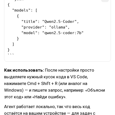
{

  "models": [

    {

      "title": "Qwen2.5-Coder",

      "provider": "ollama",

      "model": "qwen2.5-coder:7b"

    }

  ]

}

```
Как использовать:
После настройки просто
выделяете нужный кусок кода в VS Code,
нажимаете Cmd + Shift + R (или аналог на
Windows) — и пишете запрос, например: «Объясни
этот код» или «Найди ошибку».
Агент работает локально, так что весь код
остаётся на вашем устройстве — для задач с