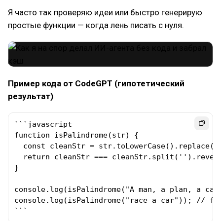
Я часто так проверяю идеи или быстро генерирую
простые функции — когда лень писать с нуля.
Пример кода от CodeGPT (гипотетический
результат)
```javascript

function isPalindrome(str) {

  const cleanStr = str.toLowerCase().replace(/[
  return cleanStr === cleanStr.split('').revers
}

console.log(isPalindrome("A man, a plan, a cana
console.log(isPalindrome("race a car")); // fal
```