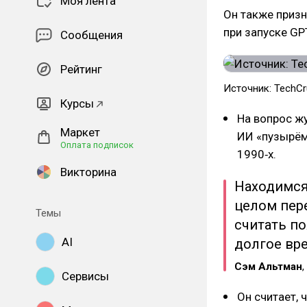
Моя лента
Он также приз
при запуске GP
Сообщения
Рейтинг
Источник: TechC
Курсы
На вопрос ж
Маркет
ИИ «пузырём
Оплата подписок
1990‑х.
Викторина
Находимся 
целом пер
Темы
считать п
AI
долгое вре
Сэм Альтман
,
Сервисы
Он считает, 