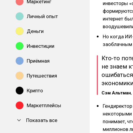
Маркетинг
инвесторы «с
формируются
Личный опыт
интернет бы
воодушевили
Деньги
Но когда ИИ-
заоблачным 
Инвестиции
Кто‑то по
Приёмная
не знаем к
ошибаться,
Путешествия
экономики
Крипто
Сэм Альтман
,
Маркетплейсы
Гендиректор
некоторыми н
Показать все
понимает, чт
миллионов лю