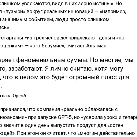
лишком увлекаются, видя в них зерно истины». Но
 «пузыри» вокруг реальных инноваций — «например,
л значимым событием, люди просто слишком
сь».
стартапы «из трёх человек» привлекают деньги «по
оценкам» — «это безумие», считает Альтман.
теряет феноменальные суммы. Но многие, мы
то, заработают. Я лично считаю, хотя могу
 что в целом это будет огромный плюс для
.
 глава OpenAI
 признался, что компания «реально облажалась c
юансами» при запуске GPT-5, но «усвоила урок» и тепер
о значит в один день выпустить продукт для «сотен
дей». При этом он считает, что «многим действительно