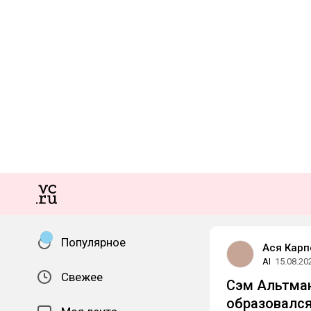
Популярное
Ася Карп
AI
15.08.20
Свежее
Сэм Альтман
образовалс