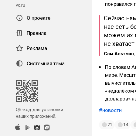
понравился 
vc.ru
Сейчас на
О проекте
нас есть 
Правила
можем их п
не хватает
Реклама
Сэм Альтман
,
Системная тема
По словам А
мире. Масшт
вычислитель
«недалёком 
долларов» на
QR-код для установки
#новости
наших приложений.
21
14