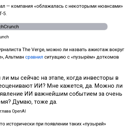
нал — компания «облажалась с некоторыми нюансами»
T-5.
runch
урналиста The Verge, можно ли назвать ажиотаж вокруг
», Альтман
сравнил
ситуацию с «пузырём» доткомов
ли мы сейчас на этапе, когда инвесторы в
еоценивают ИИ? Мне кажется, да. Можно ли
оявление ИИ важнейшим событием за очень
мя? Думаю, тоже да.
 глава OpenAI
что исторически при появлении таких «пузырей»