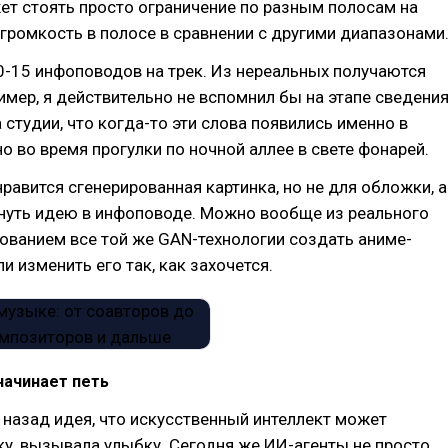
ет стоять просто ограничение по разным полосам на
ромкость в полосе в сравнении с другими диапазонами
0-15 инфоповодов на трек. Из нереальных получаются
имер, я действительно не вспомнил бы на этапе сведени
а студии, что когда-то эти слова появились именно в
о во время прогулки по ночной аллее в свете фонарей.
нравится сгенерированная картинка, но не для обложки, а
нуть идею в инфоповоде. Можно вообще из реального
ованием все той же GAN-технологии создать аниме-
и изменить его так, как захочется.
начинает петь
 назад идея, что искусственный интеллект может
у, вызывала улыбку. Сегодня же ИИ-агенты не просто