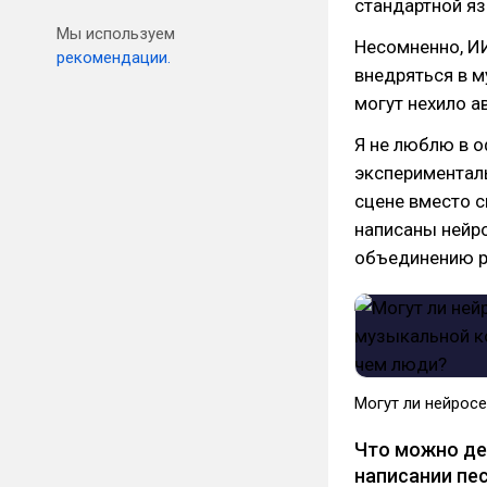
стандартной я
Мы используем
Несомненно, И
рекомендации.
внедряться в м
могут нехило 
Я не люблю в о
эксперименталь
сцене вместо с
написаны нейро
объединению р
Могут ли нейрос
Что можно де
написании пе