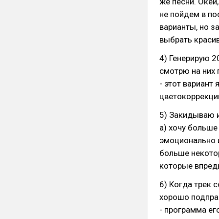
же песни. Окей
не пойдем в по
варианты, но з
выбрать красив
4) Генерирую 2
смотрю на них 
- этот вариант
цветокоррекци
5) Закидываю и
а) хочу больше
эмоционально и
больше некотор
которые впред
6) Когда трек 
хорошо подправ
- программа его