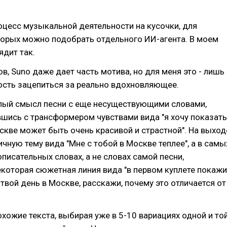
оцесс музыкальной деятельности на кусочки, для
торых можно подобрать отдельного ИИ-агента. В моем
ядит так.
ов, Suno даже дает часть мотива, но для меня это - лишь
ость зацепиться за реально вдохновляющее.
лый смысл песни с еще несуществующими словами,
шись с трансформером чувствами вида "я хочу показать
скве может быть очень красивой и страстной". На выход
чную тему вида "Мне с тобой в Москве теплее", а в самы
писательных словах, а не словах самой песни,
екоторая сюжетная линия вида "в первом куплете покажи
 твой день в Москве, расскажи, почему это отличается от
охожие текста, выбирая уже в 5-10 вариациях одной и то