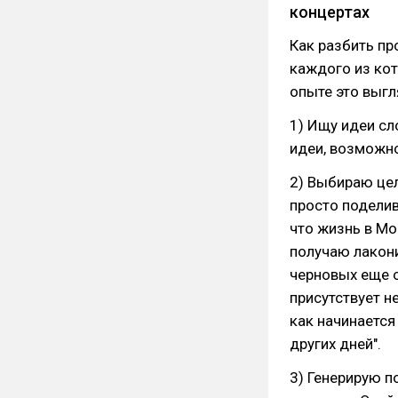
концертах
Как разбить пр
каждого из ко
опыте это выгл
1) Ищу идеи сл
идеи, возможн
2) Выбираю це
просто поделив
что жизнь в Мо
получаю лакони
черновых еще о
присутствует н
как начинается
других дней".
3) Генерирую п