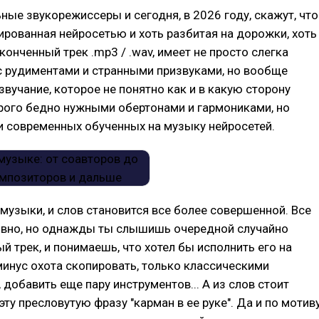
ые звукорежиссеры и сегодня, в 2026 году, скажут, что
ированная нейросетью и хоть разбитая на дорожки, хоть
конченный трек .mp3 / .wav, имеет не просто слегка
с рудиментами и странными призвуками, но вообще
учание, которое не понятно как и в какую сторону
рого бедно нужными обертонами и гармониками, но
и современных обученных на музыку нейросетей.
 музыки, и слов становится все более совершенной. Все
ивно, но однажды ты слышишь очередной случайно
й трек, и понимаешь, что хотел бы исполнить его на
минус охота скопировать, только классическими
 добавить еще пару инструментов... А из слов стоит
эту пресловутую фразу "карман в ее руке". Да и по мотив