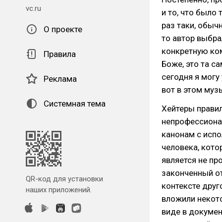
vc.ru
и то, что было 
раз таки, обыч
О проекте
то автор выбра
конкретную ком
Правила
Боже, это та с
сегодня я могу
Реклама
вот в этом муз
Системная тема
Хейтеры правил
непрофессионал
канонам с испо
человека, кото
является не пр
законченный о
QR-код для установки
контексте друг
наших приложений.
вложили некот
виде в докумен