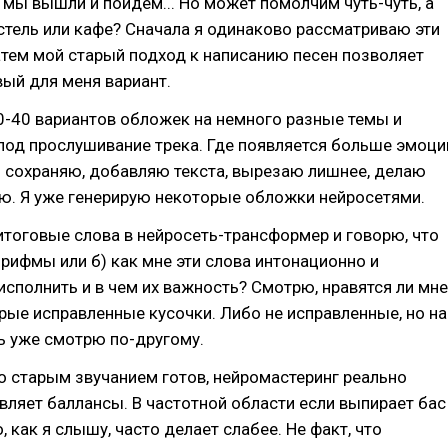
, мы вышли и пойдем... Но может помолчим чуть-чуть, а
стель или кафе? Сначала я одинаково рассматриваю эти
атем мой старый подход к написанию песен позволяет
ый для меня вариант.
0-40 вариантов обложек на немного разные темы и
под прослушивание трека. Где появляется больше эмоци
 я сохраняю, добавляю текста, вырезаю лишнее, делаю
ю. Я уже генерирую некоторые обложки нейросетями.
тоговые слова в нейросеть-трансформер и говорю, что
 рифмы или б) как мне эти слова интонационно и
сполнить и в чем их важность? Смотрю, нравятся ли мне
ые исправленные кусочки. Либо не исправленные, но на
ь уже смотрю по-другому.
со старым звучанием готов, нейромастеринг реально
ляет баллансы. В частотной области если выпирает бас
, как я слышу, часто делает слабее. Не факт, что