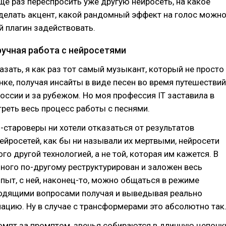
е раз переспросить уже другую нейросеть, на какое
делать акцент, какой рандомный эффект на голос можн
й плагин задействовать.
ручная работа с нейросетями
казать, я как раз тот самый музыкант, который не просто
нке, получая инсайты в виде песен во время путешествий
оссии и за рубежом. Но моя профессия IT заставила в
реть весь процесс работы с песнями.
-староверы ни хотели отказаться от результатов
ейросетей, как бы ни называли их мертвыми, нейросети
го другой технологией, а не той, которая им кажется. В
ного по-другому реструктурирован и заложен весь
пыт, с ней, наконец-то, можно общаться в режиме
водящими вопросами получая и выведывая реально
цию. Ну в случае с трансформерами это абсолютно так
омпт за промптом, звенья собираются в длинную цепочк