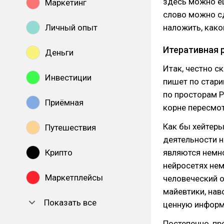
здесь можно ещ
Маркетинг
слово можно с
Личный опыт
наложить, како
Итеративная 
Деньги
Итак, честно с
Инвестиции
пишет по стари
по просторам Р
Приёмная
корне пересмот
Как бы хейтеры
Путешествия
деятельности н
Крипто
являются немно
нейросетях нем
Маркетплейсы
человеческий о
майевтики, на
Показать все
ценную информа
Постепенно, пр