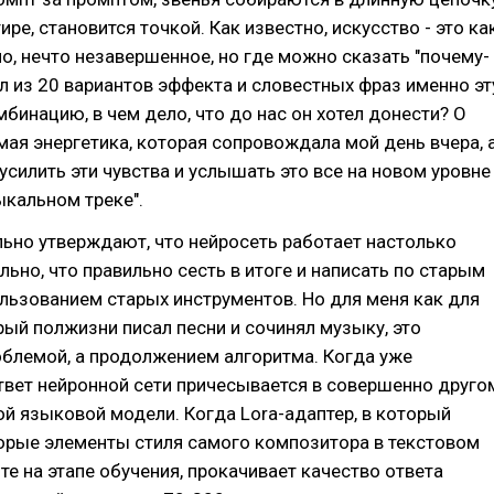
тире, становится точкой. Как известно, искусство - это ка
но, нечто незавершенное, но где можно сказать "почему-
л из 20 вариантов эффекта и словестных фраз именно эт
бинацию, в чем дело, что до нас он хотел донести? О
амая энергетика, которая сопровождала мой день вчера, 
 усилить эти чувства и услышать это все на новом уровне
ыкальном треке".
ьно утверждают, что нейросеть работает настолько
ьно, что правильно сесть в итоге и написать по старым
льзованием старых инструментов. Но для меня как для
рый полжизни писал песни и сочинял музыку, это
облемой, а продолжением алгоритма. Когда уже
твет нейронной сети причесывается в совершенно друго
ой языковой модели. Когда Lora-адаптер, в который
орые элементы стиля самого композитора в текстовом
те на этапе обучения, прокачивает качество ответа