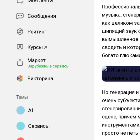
Моя лента
Профессиональн
музыка, сгенер
Сообщения
как целиком за
шипящий звук 
Рейтинг
вымышленное зв
Курсы
сводить и кото
богато глюкам
Маркет
Зарубежные сервисы
Викторина
Но генерация и
Темы
очень субъект
сгенерированны
AI
сцене, причем 
инструментами,
Сервисы
просто не петь 