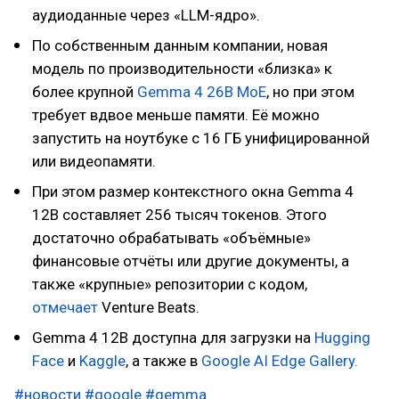
аудиоданные через «LLM-ядро».
По собственным данным компании, новая
модель по производительности «близка» к
более крупной
Gemma 4 26B MoE
, но при этом
требует вдвое меньше памяти. Её можно
запустить на ноутбуке с 16 ГБ унифицированной
или видеопамяти.
При этом размер контекстного окна Gemma 4
12B составляет 256 тысяч токенов. Этого
достаточно обрабатывать «объёмные»
финансовые отчёты или другие документы, а
также «крупные» репозитории с кодом,
отмечает
Venturе Beats.
Gemma 4 12B доступна для загрузки на
Hugging
Face
и
Kaggle
, а также в
Google AI Edge Gallery.
#новости
#google
#gemma