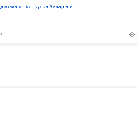
едложение
#покупка
#владение