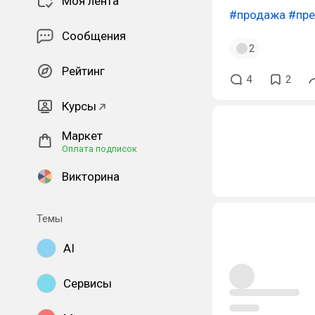
Моя лента
#продажа
#пр
Сообщения
2
Рейтинг
4
2
Курсы
Маркет
Оплата подписок
Викторина
Темы
AI
Сервисы