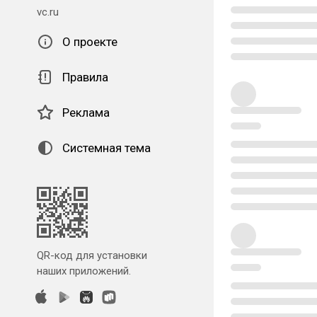
vc.ru
О проекте
Правила
Реклама
Системная тема
QR-код для установки
наших приложений.