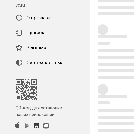
vc.ru
О проекте
Правила
Реклама
Системная тема
QR-код для установки
наших приложений.