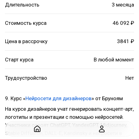
Длительность
3 месяца
Стоимость курса
46 092 ₽
Цена в рассрочку
3841 ₽
Старт курса
В любой момент
Трудоустройство
Нет
9. Курс «
Нейросети для дизайнеров
» от Бруноям
На курсе дизайнеров учат генерировать концепт-арт,
логотипы и презентации с помощью нейросетей.
Участники освоят ChatGPT, YandexGPT, Midjourney,
Stable Diffusion, DALL-E, Kandinsky и нейросети в