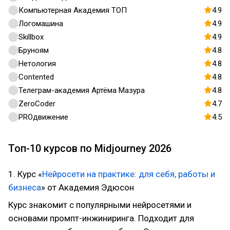
Компьютерная Академия ТОП
4.9
Логомашина
4.9
Skillbox
4.9
Бруноям
4.8
Нетология
4.8
Contented
4.8
Телеграм-академия Артёма Мазура
4.8
ZeroCoder
4.7
PROдвижение
4.5
Топ-10 курсов по Midjourney 2026
1. Курс «
Нейросети на практике: для себя, работы и
бизнеса
» от Академия Эдюсон
Курс знакомит с популярными нейросетями и
основами промпт-инжиниринга. Подходит для