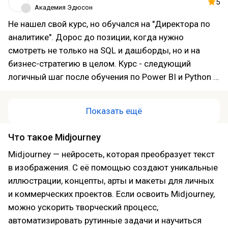
отгрузки. Нашел 4 узких места, где терялось до 20%
5
Академия Эдюсон
времени. Внедрил дашборды в Power BI , теперь
Не нашел свой курс, но обучался на "Директора по
вижу загрузку цеха, оборачиваемость материалов и
аналитике". Дорос до позиции, когда нужно
дебиторку в реальном времени, а не по отчетам раз
смотреть не только на SQL и дашборды, но и на
в месяц. Плюс блок по нейросетям в операционке
бизнес-стратегию в целом. Курс - следующий
26 года дал конкретные инструменты для
логичный шаг после обучения по Power BI и Python в
прогнозирования простоев оборудования.
этой же академии . Программа про управление
Удостоверение о повышении квалификации получил,
аналитикой, формирование команды, финансовое
для аттестации менеджмента подойдет.
Показать ещё
моделирование и сквозную аналитику . Очень
понравились бизнес-кейсы от преподавателей из
Что такое Midjourney
Softline, Ясно, Работа.ру . Сделал 11 проектов в
Midjourney — нейросеть, которая преобразует текст
портфолио, включая стратегию внедрения аналитики
в изображения. С её помощью создают уникальные
для компании-партнера . Отдельный плюс за
иллюстрации, концепты, арты и макеты для личных
нейросети - научили создавать ИИ-агентов в n8n,
и коммерческих проектов. Если освоить Midjourney,
автоматизировать EDA и генерацию кода . Домашек
можно ускорить творческий процесс,
было очень много, некоторые задания реально
автоматизировать рутинные задачи и научиться
замороченные. Но куратор помогал, на вопросы