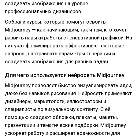
создавать изображения на уровне
отвечал. После защиты диплома получил
профессиональных дизайнеров.
повышение на текущей работе. Доступ к
материалам навсегда - периодически захожу
Собрали курсы, которые помогут освоить
освежить шаблоны. В целом сильный
Midjourney — как начинающим, так и тем, кто хочет
управленческий курс, рекомендую.
развить навыки работы с генеративной графикой. На
них учат формулировать эффективные текстовые
запросы, настраивать параметры генерации и
создавать изображения для разных задач.
Для чего используется нейросеть Midjourney
Midjourney позволяет быстро визуализировать идеи,
даже без навыков рисования. Нейросеть применяют
дизайнеры, маркетологи, иллюстраторы и
специалисты по визуальному контенту. С её
помощью создают обложки, плакаты, макеты,
презентации и тематические подборки. Midjourney
ускоряет работу и расширяет возможности для