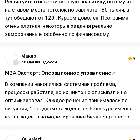
обучалка
Решил уйти в инвестиционную аналитику, потому что
на старом месте потолок по зарплате - 80 тысяч, а
тут обещают от 120 . Курсом доволен. Программа
очень плотная, некоторые задания реально
замороченные, особенно по финансовому
моделированию в Excel и оценке инвестиционных
проектов. Но разобраться можно, если не бросать.
Макар
Преподаватели из Московской биржи и Ростеха,
5
Академия Эдюсон
крутые эксперты . В целом мощный курс, хотя
MBA Эксперт: Операционное управление
пришлось изрядно напрячься.
В компании накопилась системная проблема,
процессы работали, но их никто не описывал и не
оптимизировал. Каждое решение принималось по
ситуации, без единых стандартов. Взял курс именно
из-за акцента на моделирование бизнес-процессов
в BPMN 2.0 и работу с Power BI. Что получил: описал
12 ключевых процессов компании от закупок до
YaroslavF