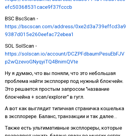
efc50368531cace9f37fcccb
BSC BscScan -
https://bscscan.com/address/0xe2d3a739effcd3a9
9387d015e260eefac72ebea1
SOL SolScan -
https://solscan.io/account/DCZPFdbaumPesuEbFJV
p2wQzevoGNyqyiTQ4BnimQVte
Ну я думаю, что вы поняли, что это небольшая
проблема найти эксплорер под нужный блокчейн.
Это решается простым запросом "название
блокчейна + scan/explorer" в гугл.
А вот как выглядит типичная страничка кошелька
в эксплорере. Баланс, транзакции и так далее...
Также есть ультимативные эксплореры, которые
позволяют чекать баланс сразу во многих сетях,