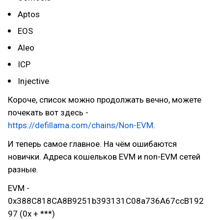
Aptos
EOS
Aleo
ICP
Injective
Короче, список можно продолжать вечно, можете
почекать вот здесь -
https://defillama.com/chains/Non-EVM
.
И теперь самое главное. На чём ошибаются
новички. Адреса кошельков EVM и non-EVM сетей
разные.
EVM -
0x388C818CA8B9251b393131C08a736A67ccB192
97 (0x + ***)