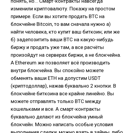
понять, но... Смарт-контракты навсегда
изменили криптовалюту. Покажу на простом
примере. Если вы хотите продать BTC на
блокчейне Bitcoin, то вам сначала нужно а)
найти человека, кто купит ваш биткоин; или же
б) задепозитить ваши BTC на какую-нибудь
биржу и продать уже там, а все расчёты
произойдут на серверах биржи, а не блокчейна.
А Ethereum же позволяет всё производить
внутри блокчейна. Вы спокойно можете
обменять ваши ETH на допустим USDT
(криптодоллар), нажав буквально 2 кнопки. В
блокчейне биткоина все крайне линейно. Вы
можете отправлять только BTC между
кошельками и все. А смарт-контракты
буквально делают из блокчейна умный
блокчейн. Можно написать особые условия
выполнения сделки, можно взять в займы, либо