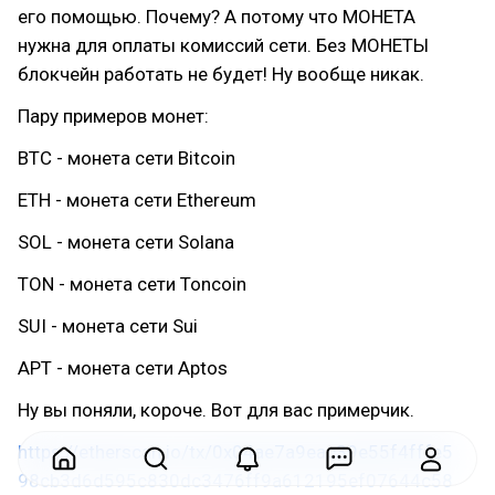
его помощью. Почему? А потому что МОНЕТА
нужна для оплаты комиссий сети. Без МОНЕТЫ
блокчейн работать не будет! Ну вообще никак.
Пару примеров монет:
BTC - монета сети Bitcoin
ETH - монета сети Ethereum
SOL - монета сети Solana
TON - монета сети Toncoin
SUI - монета сети Sui
APT - монета сети Aptos
Ну вы поняли, короче. Вот для вас примерчик.
https://etherscan.io/tx/0x04ae7a9eac39e55f4fffe5
98cb3d6d595c830dc3476ff9a612195ef07644c58