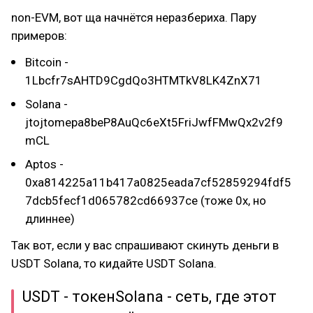
non-EVM, вот ща начнётся неразбериха. Пару
примеров:
Bitcoin -
1Lbcfr7sAHTD9CgdQo3HTMTkV8LK4ZnX71
Solana -
jtojtomepa8beP8AuQc6eXt5FriJwfFMwQx2v2f9
mCL
Aptos -
0xa814225a11b417a0825eada7cf52859294fdf5
7dcb5fecf1d065782cd66937ce (тоже 0x, но
длиннее)
Так вот, если у вас спрашивают скинуть деньги в
USDT Solana, то кидайте USDT Solana.
USDT - токенSolana - сеть, где этот