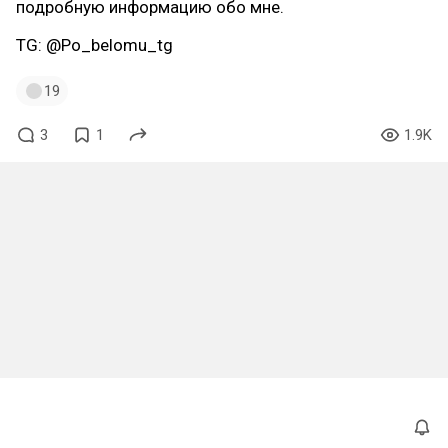
подробную информацию обо мне.
TG: @Po_belomu_tg
19
3
1
1.9K