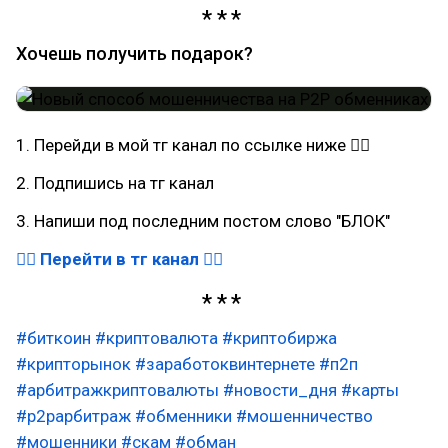
Хочешь получить подарок?
1. Перейди в мой тг канал по ссылке ниже 👇🏻
2. Подпишись на тг канал
3. Напиши под последним постом слово "БЛОК"
👉🏻 Перейти в тг канал 👈🏻
#биткоин
#криптовалюта
#криптобиржа
#крипторынок
#заработоквинтернете
#п2п
#арбитражкриптовалюты
#новости_дня
#карты
#p2pарбитраж
#обменники
#мошенничество
#мошенники
#скам
#обман