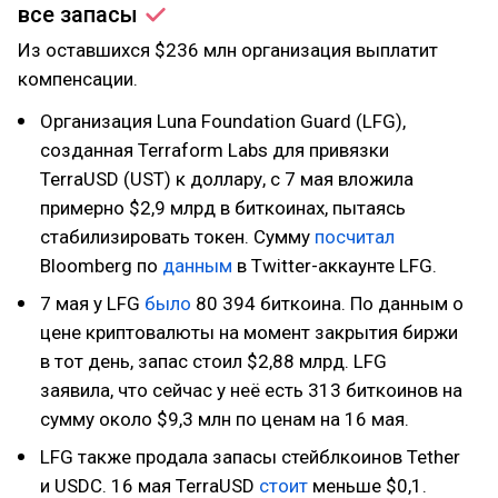
все
запасы
Из оставшихся $236 млн организация выплатит
компенсации.
Организация Luna Foundation Guard (LFG),
созданная Terraform Labs для привязки
TerraUSD (UST) к доллару, с 7 мая вложила
примерно $2,9 млрд в биткоинах, пытаясь
стабилизировать токен. Сумму
посчитал
Bloomberg по
данным
в Twitter-аккаунте LFG.
7 мая у LFG
было
80 394 биткоина. По данным о
цене криптовалюты на момент закрытия биржи
в тот день, запас стоил $2,88 млрд. LFG
заявила, что сейчас у неё есть 313 биткоинов на
сумму около $9,3 млн по ценам на 16 мая.
LFG также продала запасы стейблкоинов Tether
и USDC. 16 мая TerraUSD
стоит
меньше $0,1.