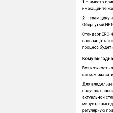
1
– вместо ори
имеющий те же 
2
– заемщику не
Обернутый NFT-
Стандарт ERC-4
возвращать ток
процесс будет
Кому выгодна
Возможность а
витком развити
Для владельце
получают пасси
актуальной ста
минус не выгод
регулярную пр