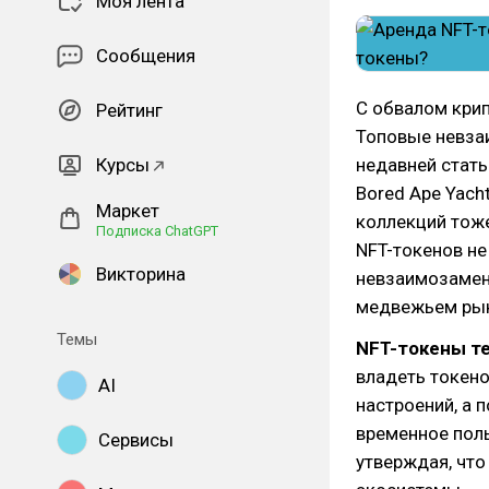
Моя лента
Сообщения
С обвалом кри
Рейтинг
Топовые невза
Курсы
недавней стать
Bored Ape Yach
Маркет
коллекций тож
Подписка ChatGPT
NFT-токенов не
Викторина
невзаимозамен
медвежьем рынк
Темы
NFT-токены т
владеть токено
AI
настроений, а 
временное пол
Сервисы
утверждая, что