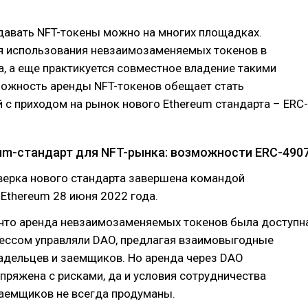
давать NFT-токены можно на многих площадках.
я использования невзаимозаменяемых токенов в
а, а еще практикуется совместное владение такими
можность аренды NFT-токенов обещает стать
с приходом на рынок нового Ethereum стандарта – ERC-
um-стандарт для NFT-рынка: возможности ERC-490
верка нового стандарта завершена командой
Ethereum 28 июня 2022 года.
 что аренда невзаимозаменяемых токенов была доступн
цессом управляли DAO, предлагая взаимовыгодные
адельцев и заемщиков. Но аренда через DAO
пряжена с рисками, да и условия сотрудничества
заемщиков не всегда продуманы.