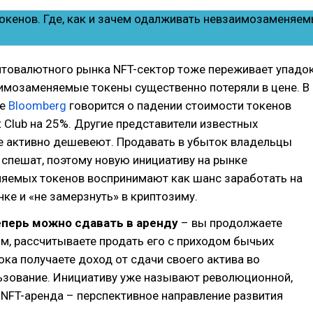
птовалютного рынка NFT-сектор тоже переживает упадок
имозаменяемые токены существенно потеряли в цене. В
е
Bloomberg
говорится о падении стоимости токенов
t Club на 25%. Другие представители известных
е активно дешевеют. Продавать в убыток владельцы
 спешат, поэтому новую инициативу на рынке
яемых токенов воспринимают как шанс заработать на
е и «не замерзнуть» в криптозиму.
еперь можно сдавать в аренду
– вы продолжаете
м, рассчитываете продать его с приходом бычьих
пока получаете доход от сдачи своего актива во
ьзование. Инициативу уже называют революционной,
 NFT-аренда – перспективное направление развития