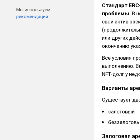
Стандарт ERC
Мы используем
проблемы.
В н
рекомендации.
свой актив за
(продолжительн
или других дей
окончанию указ
Все условия пр
выполнению. Ва
NFT-долг у не
Варианты аре
Существует дв
залоговый
беззалогов
Залоговая ар