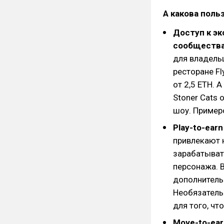
А какова поль
Доступ к э
сообществ
для владель
ресторане Fl
от 2,5 ETH. 
Stoner Cats
шоу. Пример
Play-to-ear
привлекают 
зарабатывать
персонажа. В
дополнитель
Необязательн
для того, ч
Move-to-ear