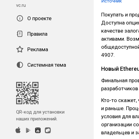
Источник
vc.ru
Покупать и про
О проекте
Доступна опци
качестве залог
Правила
активами. Воз
общедоступной 
Реклама
4907.
Системная тема
Новый Ethere
Финальная про
разработчиков 
Кто-то скажет,
и раньше. Про
QR-код для установки
условия для вл
наших приложений.
организации со
владельцев и 