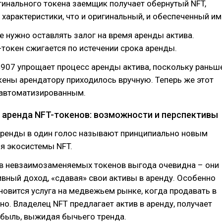
гинального токена заемщик получает обернутый NFT,
характеристики, что и оригинальный, и обеспеченный им
 нужно оставлять залог на время аренды актива.
токен сжигается по истечении срока аренды.
907 упрощает процесс аренды актива, поскольку раньш
ены арендатору приходилось вручную. Теперь же этот
 автоматизированным.
 аренда NFT-токенов: возможности и перспективы
ренды в один голос называют принципиально новым
я экосистемы NFT.
в невзаимозаменяемых токенов выгода очевидна – они
вный доход, «сдавая» свои активы в аренду. Особенно
новится услуга на медвежьем рынке, когда продавать в
но. Владелец NFT предлагает актив в аренду, получает
ибыль, выжидая бычьего тренда.