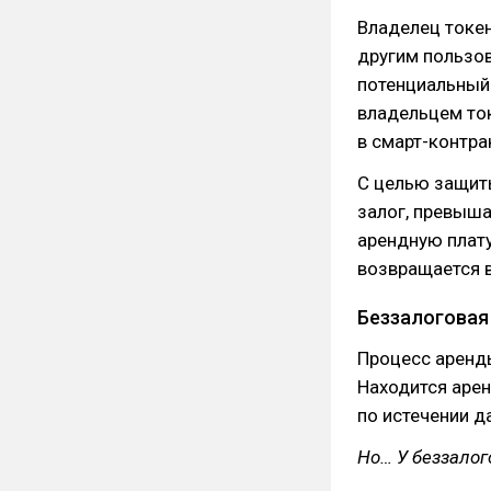
Владелец токе
другим пользов
потенциальный
владельцем ток
в смарт-контра
С целью защиты
залог, превыш
арендную плату
возвращается в
Беззалоговая
Процесс аренды
Находится арен
по истечении д
Но… У беззалог