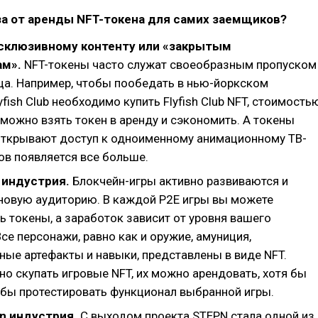
за от аренды NFT-токена для самих заемщиков?
ксклюзивному контенту или «закрытым
ам».
NFT-токены часто служат своеобразным пропуском
ца. Например, чтобы пообедать в нью-йоркском
yfish Club необходимо купить Flyfish Club NFT, стоимость
А можно взять токен в аренду и сэкономить. А токены
 открывают доступ к одноименному анимационному ТВ-
ов появляется все больше.
n индустрия.
Блокчейн-игры активно развиваются и
новую аудиторию. В каждой Р2Е игры вы можете
 токены, а заработок зависит от уровня вашего
се персонажи, равно как и оружие, амуниция,
ные артефакты и навыки, представлены в виде NFT.
о скупать игровые NFT, их можно арендовать, хотя бы
тобы протестировать функционал выбранной игры.
n индустрия.
С выходом проекта STEPN стала одной из