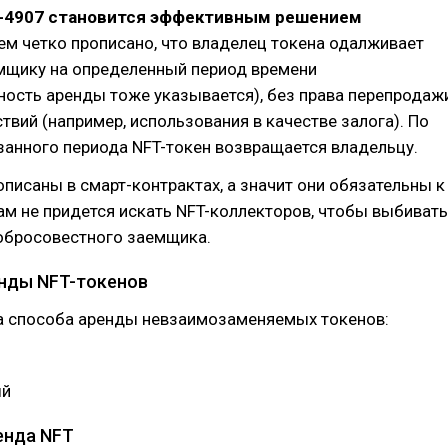
-4907 становится эффективным решением
ем четко прописано, что владелец токена одалживает
емщику на определенный период времени
ость аренды тоже указывается), без права перепродаж
ствий (например, использования в качестве залога). По
анного периода NFT-токен возвращается владельцу.
описаны в смарт-контрактах, а значит они обязательны к
м не придется искать NFT-коллекторов, чтобы выбивать
добросовестного заемщика.
нды NFT-токенов
а способа аренды невзаимозаменяемых токенов:
ый
енда NFT