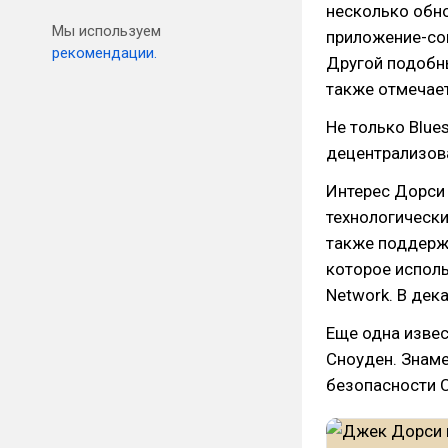
несколько обн
Мы используем
приложение-соц
рекомендации.
Другой подобны
также отмечает
Не только Blue
децентрализов
Интерес Дорси 
технологических
также поддержа
которое использ
Network. В дек
Еще одна извес
Сноуден. Знам
безопасности 