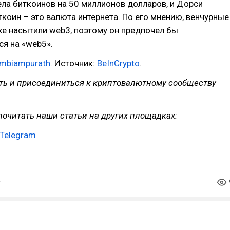
ела биткоинов на 50 миллионов долларов, и Дорси
иткоин – это валюта интернета. По его мнению, венчурные
е насытили web3, поэтому он предпочел бы
я на «web5».
ambiampurath
. Источник:
BeInCrypto
.
ать и присоединиться к криптовалютному сообществу
очитать наши статьи на других площадках:
Telegram