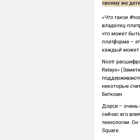
«Что такое #no
владелец платфо
что может быт
платформа – это
каждый может 
Nostr расшифро
Relays» (Замет
поддерживаются
некоторые счит
биткоин.
Дорси – очень 
сейчас его вли
технологии. Он
Square.