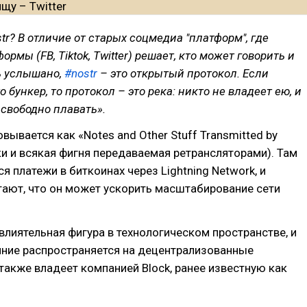
str? В отличие от старых соцмедиа "платформ", где
рмы (FB, Tiktok, Twitter) решает, кто может говорить и
ь услышано,
#nostr
– это открытый протокол. Если
 бункер, то протокол – это река: никто не владеет ею, и
свободно плавать».
вывается как «Notes and Other Stuff Transmitted by
ки и всякая фигня передаваемая ретрансляторами). Там
 платежи в биткоинах через Lightning Network, и
ают, что он может ускорить масштабирование сети
влиятельная фигура в технологическом пространстве, и
яние распространяется на децентрализованные
 также владеет компанией Block, ранее известную как