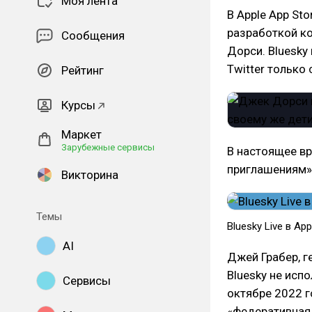
Моя лента
В Apple App St
разработкой ко
Сообщения
Дорси. Bluesky
Twitter только
Рейтинг
Курсы
Маркет
Зарубежные сервисы
В настоящее вр
приглашениям» 
Викторина
Темы
Bluesky Live в App
AI
Джей Грабер, г
Bluesky не исп
Сервисы
октябре 2022 г
«федеративная 