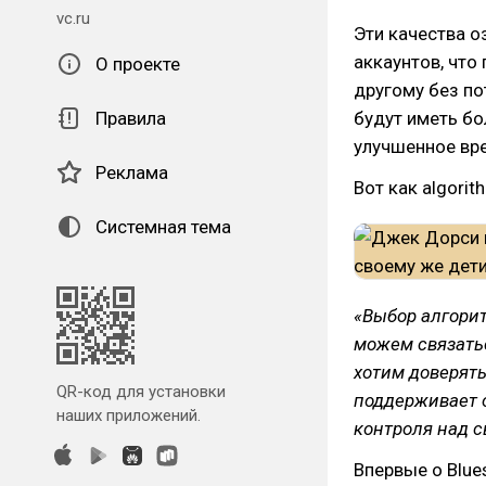
vc.ru
Эти качества о
аккаунтов, что
О проекте
другому без по
Правила
будут иметь б
улучшенное вре
Реклама
Вот как algori
Системная тема
«Выбор алгори
можем связать
хотим доверят
QR-код для установки
поддерживает 
наших приложений.
контроля над 
Впервые о Blue