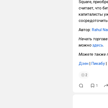
Square, приобр
считает, что б
капиталисты уж
сосредоточитьс
Автор:
Rahul N
Начать торгов
можно
здесь
.
Можете также п
Дзен
|
Пикабу
|
2
1