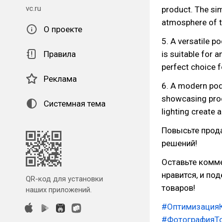
vc.ru
product. The sim
atmosphere of t
О проекте
5. A versatile p
Правила
is suitable for 
perfect choice fo
Реклама
6. A modern pod
showcasing produ
Системная тема
lighting create a
Повысьте прод
решений!
Оставьте комме
нравится, и по
QR-код для установки
товаров!
наших приложений.
#ОптимизацияК
#ФотографияТ