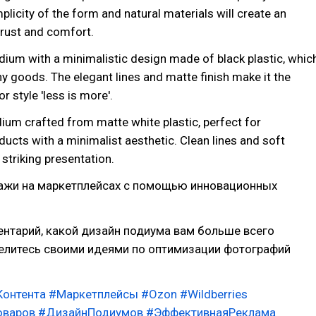
plicity of the form and natural materials will create an
rust and comfort.
odium with a minimalistic design made of black plastic, whic
any goods. The elegant lines and matte finish make it the
r style 'less is more'.
ium crafted from matte white plastic, perfect for
cts with a minimalist aesthetic. Clean lines and soft
 striking presentation.
ажи на маркетплейсах с помощью инновационных
нтарий, какой дизайн подиума вам больше всего
делитесь своими идеями по оптимизации фотографий
онтента
#Маркетплейсы
#Ozon
#Wildberries
оваров
#ДизайнПодиумов
#ЭффективнаяРеклама