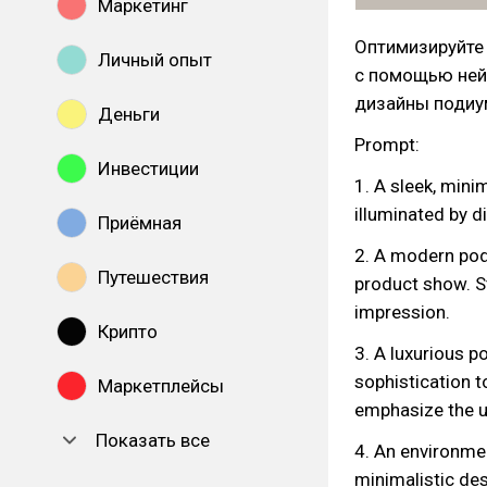
Маркетинг
Оптимизируйте 
Личный опыт
с помощью ней
дизайны подиу
Деньги
Prompt:
Инвестиции
1. A sleek, mini
illuminated by d
Приёмная
2. A modern pod
Путешествия
product show. St
impression.
Крипто
3. A luxurious p
sophistication 
Маркетплейсы
emphasize the u
Показать все
4. An environme
minimalistic des