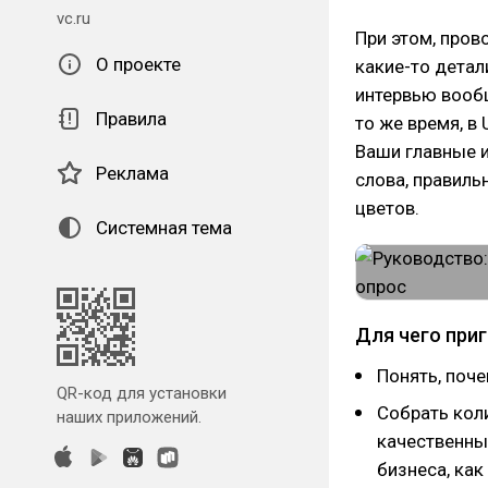
vc.ru
При этом, пров
О проекте
какие-то детал
интервью вообщ
Правила
то же время, в
Ваши главные 
Реклама
слова, правиль
цветов.
Системная тема
Для чего при
Понять, поче
QR-код для установки
Собрать кол
наших приложений.
качественны
бизнеса, ка