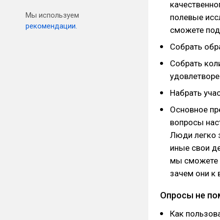
качественно
Мы используем
полевые исс
рекомендации.
сможете под
Собрать обра
Собрать кол
удовлетворе
Набрать уча
Основное пр
вопросы нас
Люди легко 
иные свои де
мы сможете 
зачем они к 
Опросы не пом
Как пользова