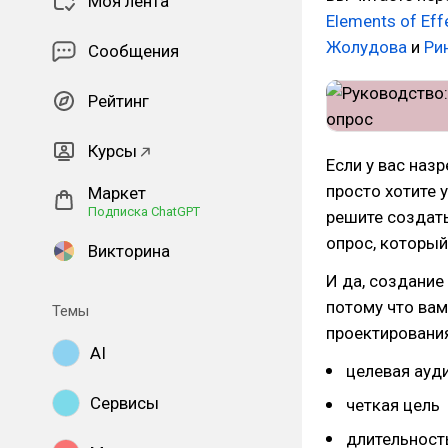
Моя лента
Elements of Eff
Жолудова
и
Ри
Сообщения
Рейтинг
Курсы
Если у вас наз
просто хотите 
Маркет
Подписка ChatGPT
решите создать
опрос, который
Викторина
И да, создание
потому что ва
Темы
проектирования
AI
целевая ауд
Сервисы
четкая цель
длительност