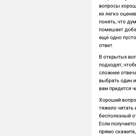
вопросы хороши
их легко оцени
понять, что ду
помешает добав
еще одно пусто
ответ.
В открытых воп
подходят, чтобы
сложнее отвеча
выбрать один и
вам придется ч
Хороший вопро
тяжело читать 
бесполезный от
Если получаетс
прямо скажите,