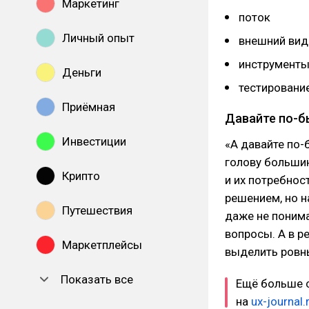
Маркетинг
поток
Личный опыт
внешний вид
инструменты
Деньги
тестировани
Приёмная
Давайте по-б
Инвестиции
«А давайте по-
голову большин
Крипто
и их потребно
решением, но н
Путешествия
даже не понима
вопросы. А в р
Маркетплейсы
выделить ровн
Показать все
Ещё больше с
на
ux-journal.