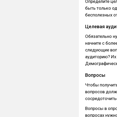
Определите цел
быть только од
бесполезных от
Целевая ауди
Обязательно ну
начните с боле
следующие воп
аудиторию? Их 
Демографическ
Вопросы
Чтобы получить
вопросов долж
сосредоточитьс
Вопросы в опр
вопросах нужно