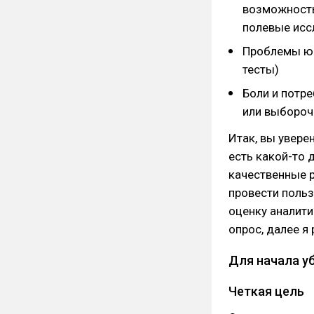
возможность
полевые исс
Проблемы юз
тесты)
Боли и потр
или выбороч
Итак, вы увере
есть какой-то 
качественные р
провести польз
оценку аналити
опрос, далее я
Для начала у
Четкая цель