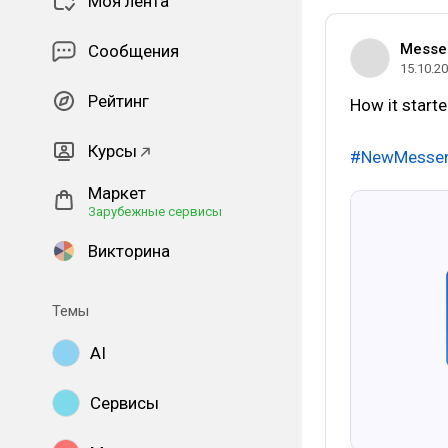
Моя лента
Messe
Сообщения
15.10.2
Рейтинг
How it starte
Курсы
#NewMesse
Маркет
Зарубежные сервисы
Викторина
Темы
AI
Сервисы