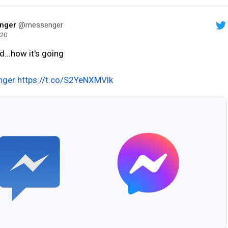
nger
@messenger
020
d...how it's going
nger
https://t.co/S2YeNXMVlk