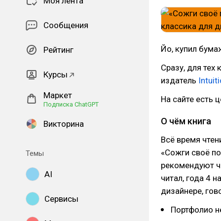
Моя лента
Сообщения
Йо, купил бума
Рейтинг
Сразу, для тех
Курсы
издатель
Intui
Маркет
На сайте есть ц
Подписка ChatGPT
О чём книга
Викторина
Всё время чтен
«Сожги своё п
Темы
рекомендуют чи
AI
читал, года 4 
дизайнере, гов
Сервисы
Портфолио н