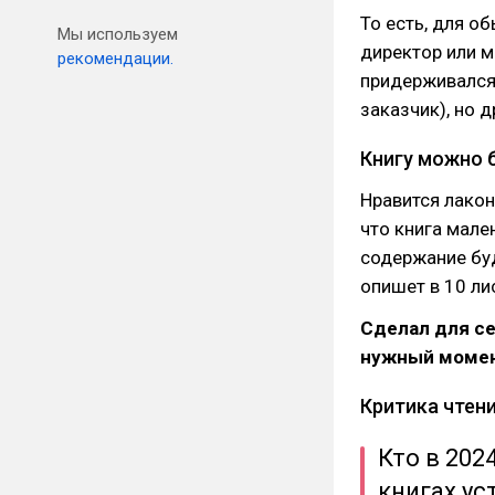
То есть, для о
Мы используем
директор или м
рекомендации.
придерживался 
заказчик), но 
Книгу можно 
Нравится лакон
что книга мале
содержание буд
опишет в 10 ли
Сделал для се
нужный момент
Критика чтен
Кто в 202
книгах ус