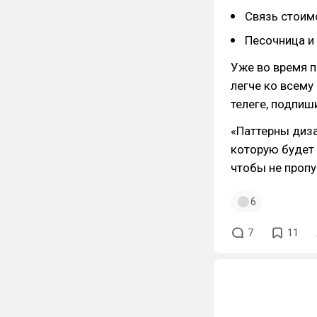
Связь стоим
Песочница и
Уже во время п
легче ко всему
телеге, подпи
«Паттерны диз
которую будет 
чтобы не пропу
6
7
11