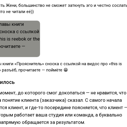
ть Жени, большинство не сможет заткнуть эго и честно сослат
что не читали её))
ы книги «Прояснитель» cноска с ссылкой на видос про «this is
e» разъёб, прочитаете — поймёте 😁
вилось
омент, до которого смог докопаться — не нравится, что
 понятие клиента (заказчика) сказал. С самого начала
тся клиент, и где-то посередине поясняется, что клиент 
оторым работает ваша студия или команда, а буквально
е напрямую обращается за результатом.