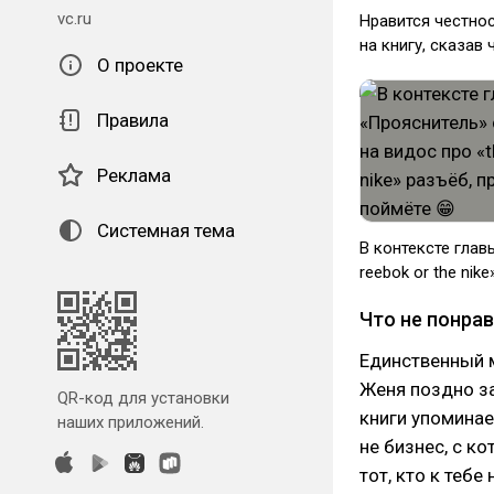
vc.ru
Нравится честнос
на книгу, сказав 
О проекте
Правила
Реклама
Системная тема
В контексте глав
reebok or the nik
Что не понра
Единственный м
Женя поздно за
QR-код для установки
книги упоминае
наших приложений.
не бизнес, с к
тот, кто к теб