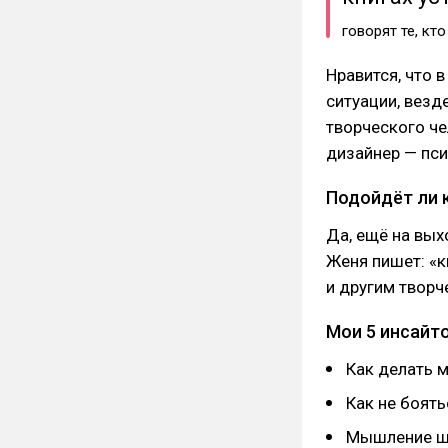
говорят те, кто
Нравится, что 
ситуации, везд
творческого ч
дизайнер — пси
Подойдёт ли 
Да, ещё на вых
Женя пишет: «
и другим творч
Мои 5 инсайто
Как делать 
Как не боять
Мышление ш