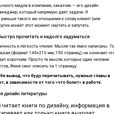
бычного мидла в компании, заказчик — его дизайн
енеджер, который напрямую даёт задачи. Я
раньше такого же отношения к слову клиент (или
других может этот момент смутить и запутать.
быстро прочитать и надолго задуматься
ичность и лёгкость чтения. Мысли так ёмко написаны. Т
нькая (формат 144×215 мм, 190 страниц), не означает чт
ет коротким. Просто те мысли, которые один человек
стов, Женя смог описать за 1 страницу.
бя вывод, что буду перечитывать, нужные главы в
, в зависимости от того «что болит» в работе.
ия дизайн литературы
4 читает книги по дизайну, информация в
таревает как только книга выходит…