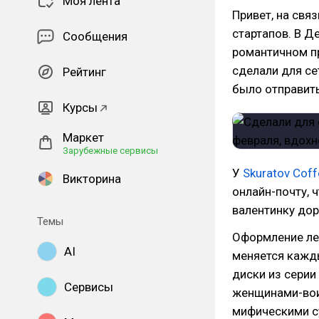
Моя лента
Привет, на свя
стартапов. В Д
Сообщения
романтичном пр
сделали для се
Рейтинг
было отправить
Курсы
Маркет
Зарубежные сервисы
У
Skuratov Coff
Викторина
онлайн-почту,
валентинку до
Темы
Оформление ле
AI
меняется кажды
диски из серии 
Сервисы
женщинами-вои
мифическими с