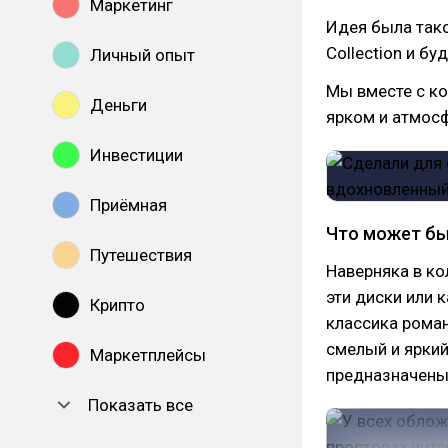
Маркетинг
Идея была тако
Collection и бу
Личный опыт
Мы вместе с ко
Деньги
ярком и атмосф
Инвестиции
Приёмная
Что может быт
Путешествия
Наверняка в ко
эти диски или 
Крипто
классика роман
смелый и ярки
Маркетплейсы
предназначены 
Показать все