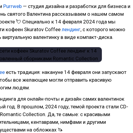
зи
Purrweb
— студия дизайна и разработки для бизнеса и
ень святого Валентина рассказываем о нашем самом
оекте 💘 Специально к 14 февраля 2024 года мы
ти кофеен Skuratov Coffee
лендинг
, с которого можно
 виртуальную валентинку в виде компакт-диска.
ee
есть традиция: накануне 14 февраля они запускают
 чтобы все желающие могли отправить красивую
рогим людям.
ндинга для онлайн-почты и дизайн самих валентинок
й год. В прошлом, 2024 году, темой проекта стали CD-
Romantic Collection. Да, те самые: с красивыми
тельницами, кентаврами, нимфами и другими
уществами на обложках 🦄