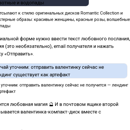
тсылают к стилю оригинальных дисков Romantic Collection и
ктерные образы: красивые женщины, красные розы, волшебные
опады
циальной форме нужно ввести текст любовного послания,
мя (это необязательно), email получателя и нажать
у «Отправить».
 уточним: отправить валентинку сейчас не получится — лендинг
артефакт
рится любовная магия 🔮 И в почтовом ящике второй
ывается валентинка-компакт-диск вместе с