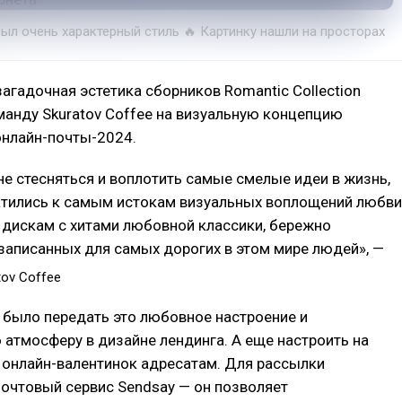
ыл очень характерный стиль 🔥 Картинку нашли на просторах
загадочная эстетика сборников Romantic Collection
анду Skuratov Coffee на визуальную концепцию
онлайн-почты-2024.
е стесняться и воплотить самые смелые идеи в жизнь,
атились к самым истокам визуальных воплощений любви
 дискам с хитами любовной классики, бережно
записанных для самых дорогих в этом мире людей», —
ov Coffee
 было передать это любовное настроение и
атмосферу в дизайне лендинга. А еще настроить на
 онлайн-валентинок адресатам. Для рассылки
очтовый сервис Sendsay — он позволяет