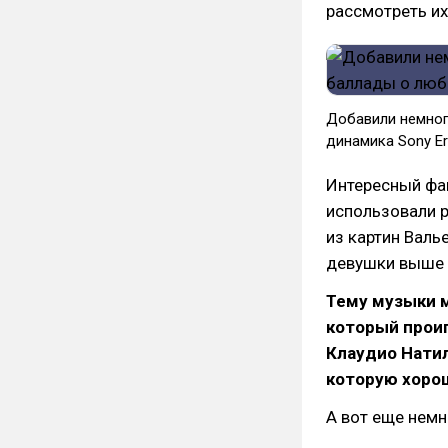
рассмотреть их
Добавили немного
динамика Sony Er
Интересный фак
использовали 
из картин Валь
девушки выше
Тему музыки м
который прои
Клаудио Натил
которую хоро
А вот еще немн