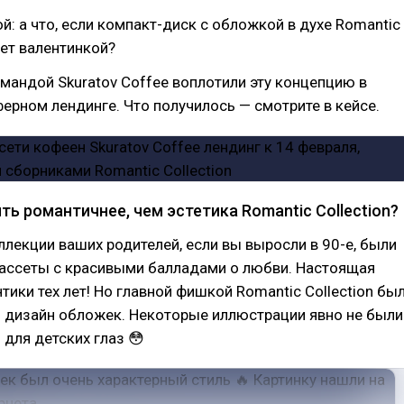
й: а что, если компакт-диск с обложкой в духе Romantic
дет валентинкой?
мандой Skuratov Coffee воплотили эту концепцию в
ерном лендинге. Что получилось — смотрите в кейсе.
ь романтичнее, чем эстетика Romantic Collection?
ллекции ваших родителей, если вы выросли в 90-е, были
кассеты с красивыми балладами о любви. Настоящая
тики тех лет! Но главной фишкой Romantic Collection бы
й дизайн обложек. Некоторые иллюстрации явно не были
для детских глаз 😳