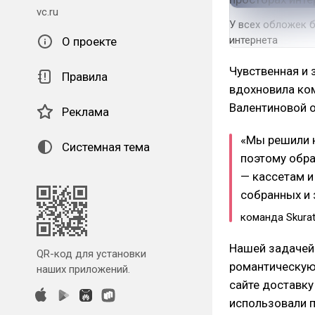
vc.ru
У всех обложек б
интернета
О проекте
Чувственная и 
Правила
вдохновила ком
Валентиновой 
Реклама
«Мы решили н
Системная тема
поэтому обр
— кассетам и
собранных и 
команда Skurat
Нашей задачей
QR-код для установки
романтическую 
наших приложений.
сайте доставку
использовали п