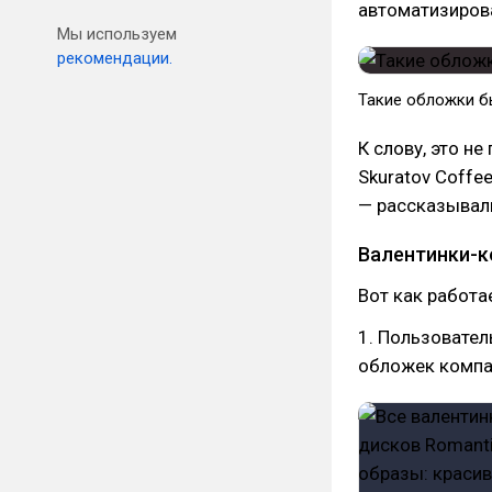
автоматизиров
Мы используем
рекомендации.
Такие обложки б
К слову, это н
Skuratov Coffe
— рассказывали
Валентинки-к
Вот как работа
1. Пользовател
обложек компак