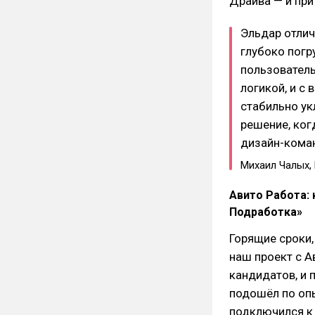
Драйва — и при
Эльдар отлич
глубоко погр
пользователь
логикой, и с 
стабильно ук
решение, ког
дизайн-кома
Михаил Чалых, 
Авито Работа: 
Подработка»
Горящие сроки,
наш проект с 
кандидатов, и 
подошёл по опы
подключился к 