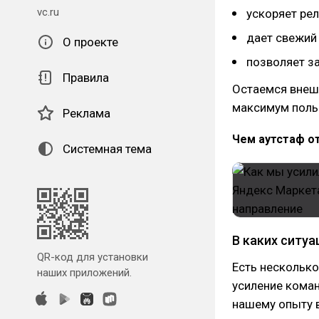
vc.ru
ускоряет рел
дает свежий 
О проекте
позволяет за
Правила
Остаемся внешн
максимум поль
Реклама
Чем аутстаф от
Системная тема
В каких ситу
QR-код для установки
Есть несколько
наших приложений.
усиление коман
нашему опыту в