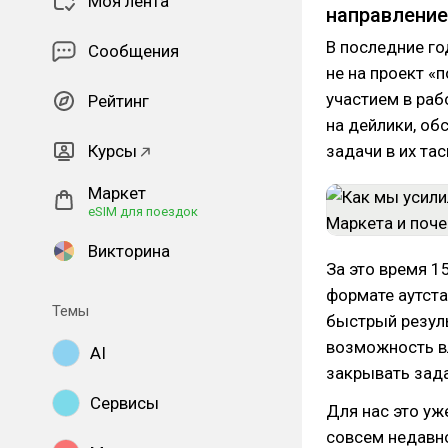
Моя лента
направление
В последние г
Сообщения
не на проект «
участием в ра
Рейтинг
на дейлики, об
Курсы
задачи в их тас
Маркет
eSIM для поездок
Викторина
За это время 1
формате аутста
Темы
быстрый резуль
возможность вл
AI
закрывать зада
Сервисы
Для нас это уж
совсем недавно