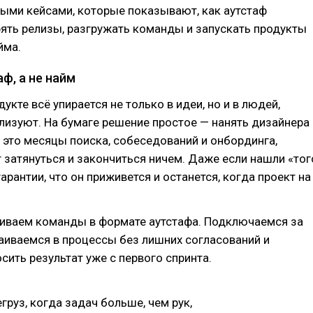
ыми кейсами, которые показывают, как аутстаф
ять релизы, разгружать команды и запускать продукты
йма.
ф, а не найм
укте всё упирается не только в идеи, но и в людей,
лизуют. На бумаге решение простое — нанять дизайнера
е это месяцы поиска, собеседований и онбординга,
затянуться и закончиться ничем. Даже если нашли «тог
арантии, что он приживется и останется, когда проект на
ливаем команды в формате аутстафа. Подключаемся за
раиваемся в процессы без лишних согласований и
сить результат уже с первого спринта.
груз, когда задач больше, чем рук,