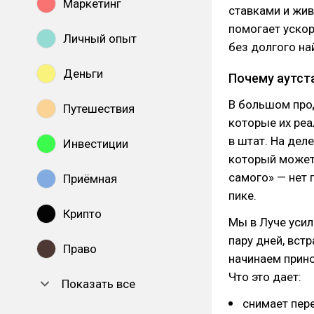
Маркетинг
ставками и жив
помогает ускор
Личный опыт
без долгого на
Деньги
Почему аутста
В большом прод
Путешествия
которые их реа
в штат. На дел
Инвестиции
который может 
самого» — нет г
Приёмная
пике.
Крипто
Мы в Луче уси
пару дней, вст
Право
начинаем прино
Что это дает:
Показать все
снимает пере