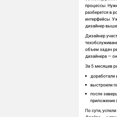
процессы. Нуже
разберется в р
интерфейсы. Уж
дизайнер вышел
Дизайнер участ
техобслуживани
объем задач р
дизайнера — он
За 5 месяцев р
доработали 
выстроили п
после завер
приложение (
По сути, успел