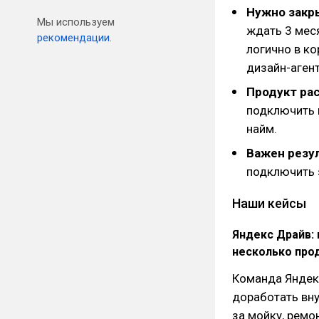
Нужно закры
Мы используем
ждать 3 мес
рекомендации.
логично в к
дизайн-агент
Продукт ра
подключить 
найм.
Важен резул
подключить э
Наши кейсы
Яндекс Драйв: 
несколько про
Команда Яндекс
доработать вну
за мойку, ремо