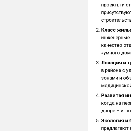
проекты и с
присутствуют
строительств
Класс жилья
инженерные 
качество от
«умного дом
Локация и 
в районе с 
зонами и об
медицинской
Развитая и
когда на пер
дворе – игр
Экология и
предлагают 