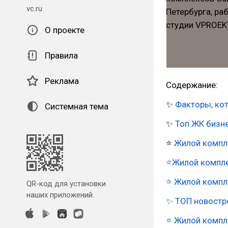
vc.ru
О проекте
Правила
Реклама
Содержание:
✨
Факторы, ко
Системная тема
✨
Топ ЖК бизне
⭐
Жилой компл
⭐Жилой компле
⭐ Жилой компл
QR-код для установки
наших приложений.
✨ ТОП новостр
⭐ Жилой компл