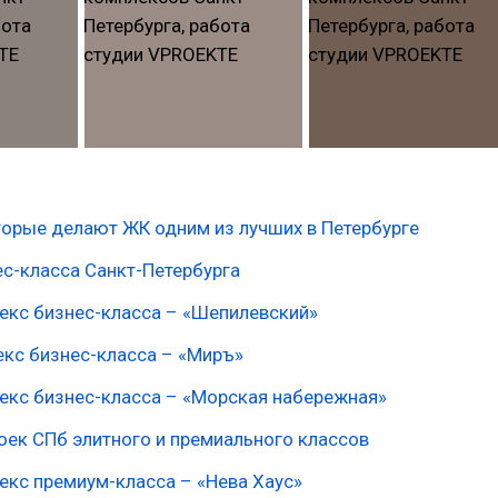
торые делают ЖК одним из лучших в Петербурге
с-класса Санкт-Петербурга
екс бизнес-класса – «Шепилевский»
кс бизнес-класса – «Миръ»
екс бизнес-класса – «Морская набережная»
оек СПб элитного и премиального классов
екс премиум-класса – «Нева Хаус»