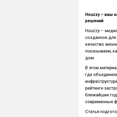
Houzzy – ваш 
решений
Houzzy – медиа
созданное для 
качество жизн
показываем, к
дом.
В этом материа
где объединили
инфраструктуре
рейтинге застр
ближайшие годы
современные ф
Статья подгот