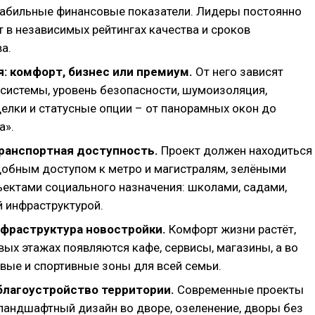
табильные финансовые показатели. Лидеры постоянно
 в независимых рейтингах качества и сроков
а.
: комфорт, бизнес или премиум.
От него зависят
системы, уровень безопасности, шумоизоляция,
делки и статусные опции – от панорамных окон до
а».
транспортная доступность.
Проект должен находиться
удобным доступом к метро и магистралям, зелёными
ъектами социального назначения: школами, садами,
 инфраструктурой.
нфраструктура новостройки.
Комфорт жизни растёт,
вых этажах появляются кафе, сервисы, магазины, а во
овые и спортивные зоны для всей семьи.
 благоустройство территории.
Современные проекты
ландшафтный дизайн во дворе, озеленение, дворы без