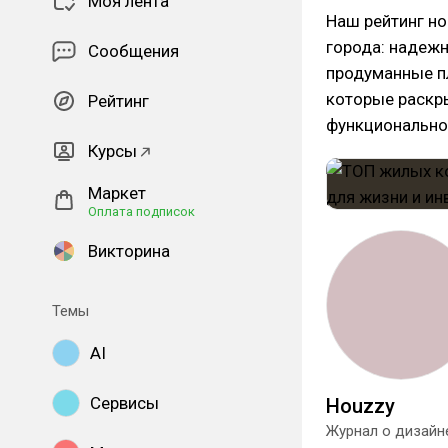
Моя лента
Наш рейтинг н
города: надеж
Сообщения
продуманные п
которые раскр
Рейтинг
функциональног
Курсы
Маркет
Оплата подписок
Викторина
Темы
AI
Сервисы
Houzzy
Журнал о дизайне