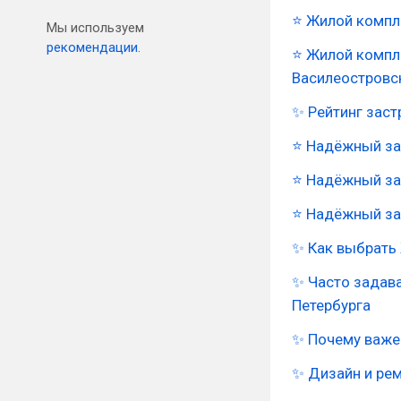
⭐ Жилой компле
Мы используем
рекомендации.
⭐ Жилой компл
Василеостровс
✨ Рейтинг зас
⭐
Надёжный за
⭐
Надёжный зас
⭐
Надёжный за
✨
Как выбрать 
✨
Часто задав
Петербурга
✨
Почему важе
✨
Дизайн и ре