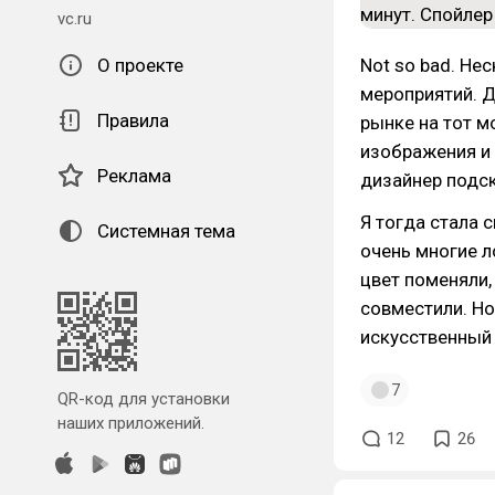
vc.ru
О проекте
Not so bad. Не
мероприятий. Д
Правила
рынке на тот м
изображения и 
Реклама
дизайнер подск
Я тогда стала 
Системная тема
очень многие л
цвет поменяли,
совместили. Но
искусственный 
7
QR-код для установки
наших приложений.
12
26