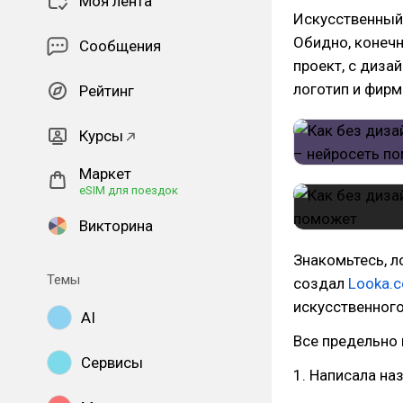
Моя лента
Искусственный 
Обидно, конечн
Сообщения
проект, с диза
логотип и фирм
Рейтинг
Курсы
Маркет
eSIM для поездок
Викторина
Знакомьтесь, 
Темы
создал
Looka.
искусственного
AI
Все предельно 
Сервисы
1. Написала на