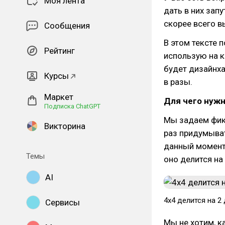
Моя лента
дать в них зап
скорее всего в
Сообщения
В этом тексте 
Рейтинг
использую на к
будет дизайнх
Курсы
в разы.
Маркет
Для чего нуж
Подписка ChatGPT
Мы задаем фик
Викторина
раз придумыват
данный момент 
Темы
оно делится на
AI
4х4 делится на 2 
Сервисы
Мы не хотим, к