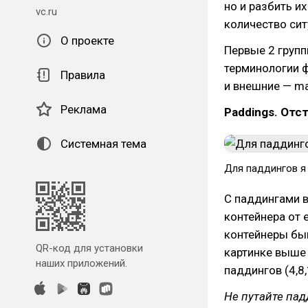
но и разбить и
vc.ru
количество сит
О проекте
Первые 2 групп
терминологии ф
Правила
и внешние — ma
Реклама
Paddings. Отс
Системная тема
Для паддингов я
С паддингами в
контейнера от 
контейнеры бы
QR-код для установки
картинке выше 
наших приложений.
паддингов (4,8,
Не путайте пад