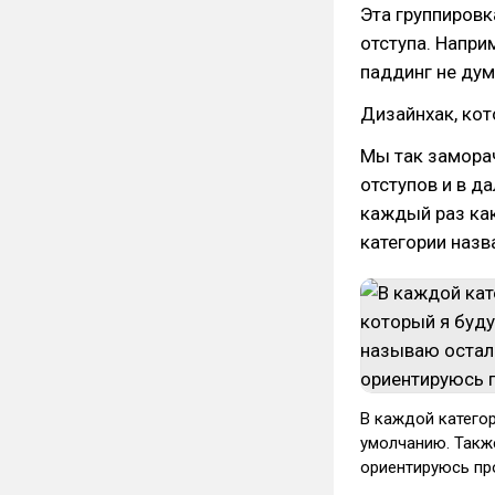
Эта группировк
отступа. Напри
паддинг не дум
Дизайнхак, кот
Мы так замора
отступов и в д
каждый раз ка
категории назв
В каждой категор
умолчанию. Также
ориентируюсь пр