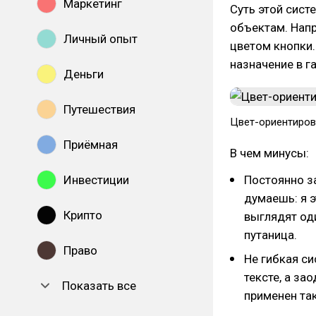
Маркетинг
Суть этой сист
объектам. Напр
Личный опыт
цветом кнопки.
назначение в г
Деньги
Путешествия
Цвет-ориентиров
Приёмная
В чем минусы:
Инвестиции
Постоянно з
думаешь: я э
Крипто
выглядят од
путаница.
Право
Не гибкая си
тексте, а за
Показать все
применен так