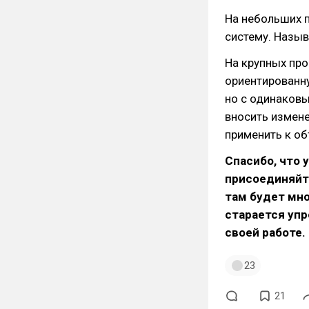
На небольших 
систему. Назыв
На крупных про
ориентированну
но с одинаковы
вносить измене
применить к об
Спасибо, что 
присоединяйте
там будет мно
старается упр
своей работе.
23
21