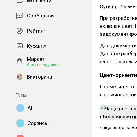
Моя лента
Суть проблемы
Сообщения
При разработке
включая цвет. 
Рейтинг
задокументиро
Для документи
Курсы
Давайте разбер
Маркет
вашего проекта
Оплата подписок
Цвет-ориенти
Викторина
Я заметил, что
я не исключени
Темы
AI
Сервисы
Чаще всего на B