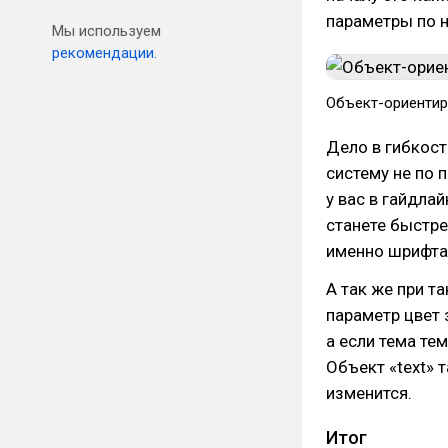
параметры по 
Мы используем
рекомендации.
Объект-ориентир
Дело в гибкост
систему не по 
у вас в гайдла
станете быстре
именно шрифта 
А так же при т
параметр цвет з
а если тема тем
Объект «text» т
изменится.
Итог