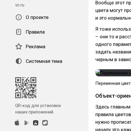
Вообще этот п
vc.ru
цвета могут пр
О проекте
и это нормальн
Я тоже использ
Правила
– они то и рас
одного парамет
Реклама
задать названи
черным в завис
Системная тема
Переменная цвет
Объект-ориен
QR-код для установки
Здесь главным 
наших приложений.
правила цветов
нужно прописат
началу это каж