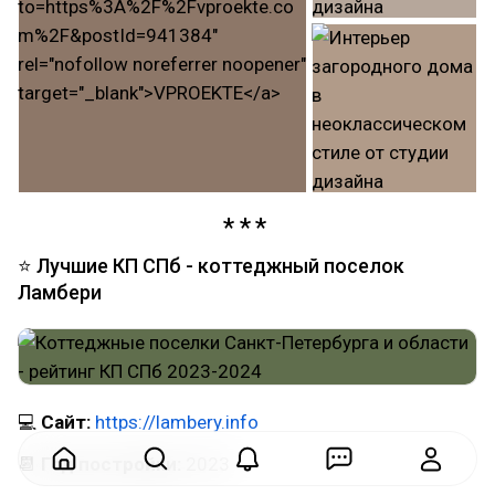
⭐ Лучшие КП СПб - коттеджный поселок
Ламбери
💻
Сайт:
https://lambery.info
📆
Год постройки:
2023