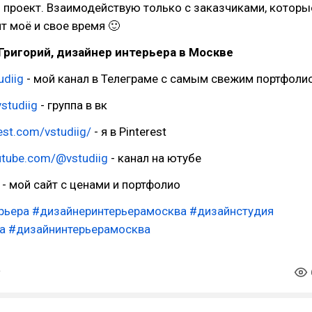
 проект. Взаимодействую только с заказчиками, которы
т моё и свое время 🙂
Григорий, дизайнер интерьера в Москве
udiig
- мой канал в Телеграме с самым свежим портфоли
vstudiig
- группа в вк
rest.com/vstudiig/
- я в Pinterest
utube.com/@vstudiig
- канал на ютубе
- мой сайт с ценами и портфолио
рьера
#дизайнеринтерьерамосква
#дизайнстудия
а
#дизайнинтерьерамосква