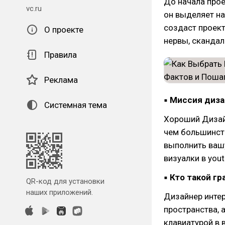
До начала про
vc.ru
он выделяет на
создаст проек
О проекте
нервы, скандал
Правила
Реклама
▪ Миссия диз
Системная тема
Хороший Дизайн
чем большинств
выполнить вашу
визуалки в yout
▪ Кто такой г
QR-код для установки
наших приложений.
Дизайнер интер
пространства, 
клавиатурой в 