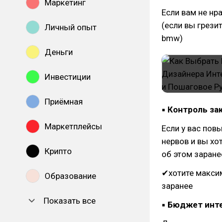
Маркетинг
Если вам не нр
(если вы грезит
Личный опыт
bmw)
Деньги
Инвестиции
Приёмная
▪ Контроль за
Маркетплейсы
Если у вас пов
нервов и вы хо
Крипто
об этом заране
✔хотите максим
Образование
заранее
Показать все
▪ Бюджет инт