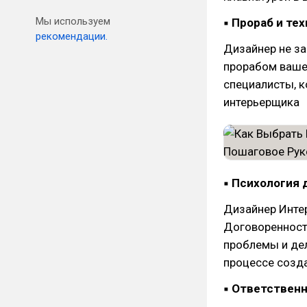
Мы используем
▪ Прораб и те
рекомендации.
Дизайнер не за
прорабом ваше
специалисты, к
интерьерщика
▪ Психология 
Дизайнер Интер
Договоренности
проблемы и дел
процессе созд
▪ Ответствен