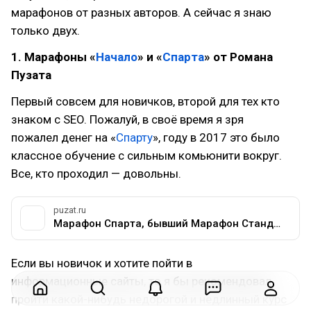
марафонов от разных авторов. А сейчас я знаю
только двух.
1. Марафоны «
Начало
» и «
Спарта
» от Романа
Пузата
Первый совсем для новичков, второй для тех кто
знаком с SEO. Пожалуй, в своё время я зря
пожалел денег на «
Спарту
», году в 2017 это было
классное обучение с сильным комьюнити вокруг.
Все, кто проходил — довольны.
puzat.ru
Марафон Спарта, бывший Марафон Стандарт
Если вы новичок и хотите пойти в
информационные сайты, то я бы рекомендовал
пройти какой-нибудь недорогой и недлинный курс