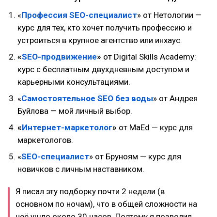
«
Профессия SEO-специалист
» от Нетологии —
курс для тех, кто хочет получить профессию и
устроиться в крупное агентство или инхаус.
«
SEO-продвижение
»
от Digital Skills Academy:
курс с бесплатным двухдневным доступом и
карьерными консультациями.
«
Самостоятельное SEO без воды
» от Андрея
Буйлова — мой личный выбор.
«
Интернет-маркетолог
»
от MaEd — курс для
маркетологов.
«
SEO-специалист
» от Бруноям — курс для
новичков с личным наставником.
Я писал эту подборку почти 2 недели (в
основном по ночам), что в общей сложности на
неё ушло около 30 часов. Поэтому я позволил