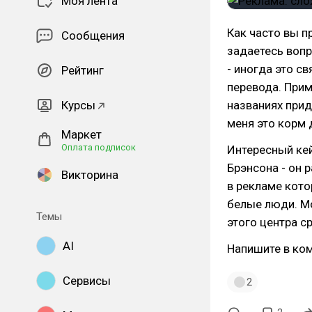
Моя лента
Как часто вы п
Сообщения
задаетесь вопр
- иногда это с
Рейтинг
перевода. Прим
Курсы
названиях прид
меня это корм д
Маркет
Оплата подписок
Интересный ке
Брэнсона - он 
Викторина
в рекламе кото
белые люди. М
Темы
этого центра с
AI
Напишите в ком
Сервисы
2