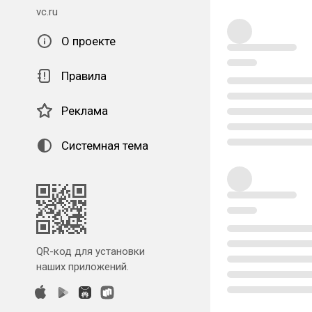
vc.ru
О проекте
Правила
Реклама
Системная тема
QR-код для установки
наших приложений.