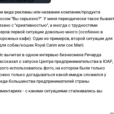
ри виде рекламы или название компании/продукта
осом "Вы серьезно?". У меня периодически такое бывае
вязано с "креативностью", а иногда с трудностями
еров первой ситуации довольно много (особенно в
орожных кафе). Один из примеров, второй ситуации для
ля собак/кошек Royal Canin или сок Marli.
йс вычитал в одном интервью бизнесмена Ричарда
рассказал о запуске Центра предпринимательства в ЮАР,
рого использовалось фото, на котором были только
ожно только догадываться какой имидж сложился у
реди большинства предпринимателей страны.
ментариях - с какими ситуациями сталкивались вы.