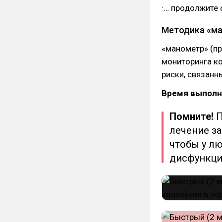
·… продолжите 
Методика «м
«манометр» (пр
мониторинга к
риски, связанн
Время выполн
Помните!
П
лечение за
чтобы у л
дисфункци