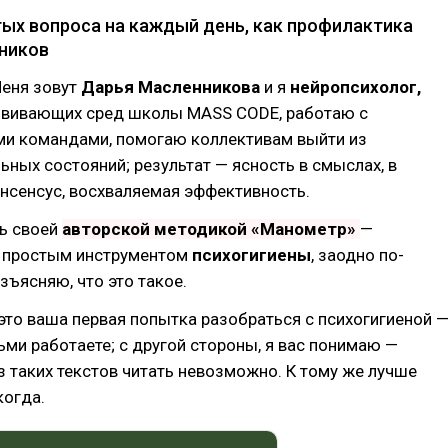
тых вопроса на каждый день, как профилактика
ников
Меня зовут
Дарья Масленникова
и я
нейропсихолог,
вивающих сред школы MASS CODE, работаю с
ми командами, помогаю коллективам выйти из
ных состояний; результат — ясность в смыслах, в
онсенсус, восхваляемая эффективность.
ь своей
авторской методикой «Манометр»
—
 простым инструментом
психогигиены
, заодно по-
зъясняю, что это такое.
это ваша первая попытка разобраться с психогигиеной 
ьми работаете; с другой стороны, я вас понимаю —
 таких текстов читать невозможно. К тому же лучше
когда.