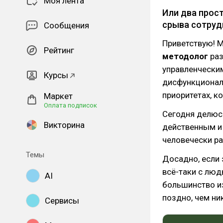
Моя лента
Или два прос
срыва сотруд
Сообщения
Приветствую! 
Рейтинг
методолог
раз
управленчески
Курсы
дисфункциональ
приоритетах, к
Маркет
Оплата подписок
Сегодня делюс
Викторина
действенным и
человечески ра
Темы
Досадно, если 
всё-таки с люд
AI
большинство из
поздно, чем ни
Сервисы