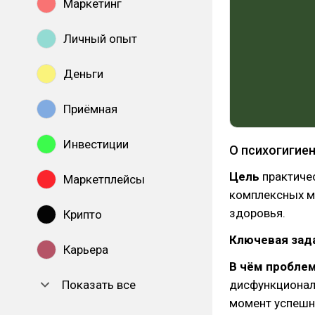
Маркетинг
Личный опыт
Деньги
Приёмная
Инвестиции
О психогигие
Цель
практичес
Маркетплейсы
комплексных ме
здоровья.
Крипто
Ключевая зад
Карьера
В чём пробле
Показать все
дисфункционал
момент успешн