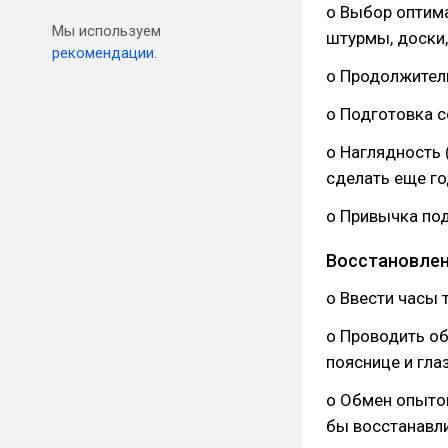
o Выбор оптим
Мы используем
штурмы, доски,
рекомендации.
o Продолжител
o Подготовка с
o Наглядность 
сделать еще го
o Привычка по
Восстановлен
o Ввести часы
o Проводить об
пояснице и гла
o Обмен опытом
бы восстанавл