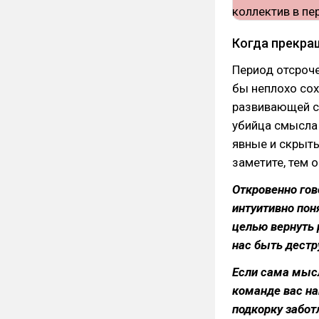
Когда прекра
Период отсроче
бы неплохо сох
развивающей с
убийца смысла
явные и скрыты
заметите, тем 
Откровенно гов
интуитивно пон
целью вернуть 
нас быть дест
Если сама мысл
команде вас на
подкорку забот