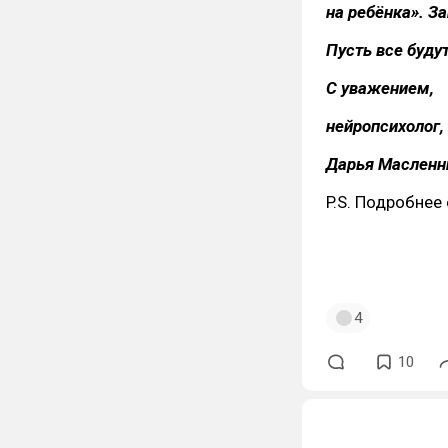
на ребёнка». З
Пусть все буду
С уважением,
нейропсихолог,
Дарья Масленн
P.S. Подробнее 
4
10