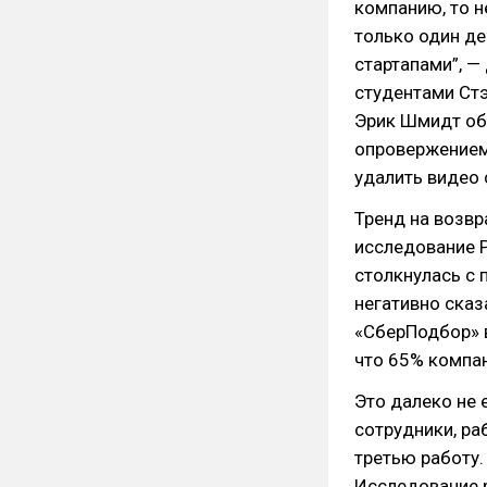
компанию, то н
только один де
стартапами”, —
студентами Стэ
Эрик Шмидт обр
опровержением 
удалить видео 
Тренд на возвр
исследование 
столкнулась с 
негативно сказ
«СберПодбор» в
что 65% компа
Это далеко не 
сотрудники, ра
третью работу.
Исследование р