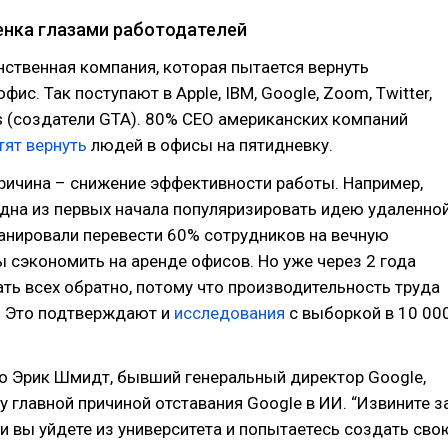
ленка глазами работодателей
ственная компания, которая пытается вернуть
фис. Так поступают в Apple, IBM, Google, Zoom, Twitter,
 (создатели GTA). 80% СЕО американских компаний
тят вернуть
людей в офисы на пятидневку.
ричина – снижение эффективности работы. Например,
одна из первых начала популяризировать идею удаленно
анировали перевести 60% сотрудников на вечную
ы сэкономить на аренде офисов. Но уже через 2 года
ть всех обратно, потому что производительность труда
. Это подтверждают и
исследования
с выборкой в 10 00
о Эрик Шмидт, бывший генеральный директор Google,
у главной причиной отставания Google в ИИ. “Извините з
ли вы уйдете из университета и попытаетесь создать сво