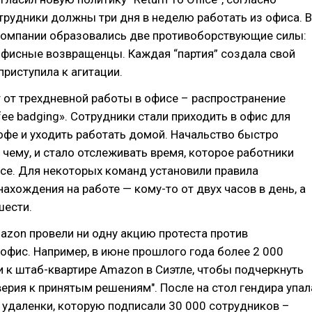
трудники должны три дня в неделю работать из офиса. В
 компании образовались две противоборствующие силы:
офисные возвращенцы. Каждая “партия” создала свой
 приступила к агитации.
 от трехдневной работы в офисе – распространение
ee badging». Сотрудники стали приходить в офис для
кофе и уходить работать домой. Начальство быстро
к чему, и стало отслеживать время, которое работники
се. Для некоторых команд установили правила
ахождения на работе — кому-то от двух часов в день, а
шести.
zon провели ни одну акцию протеста против
офис. Например, в июне прошлого года более 2 000
 к штаб-квартире Amazon в Сиэтле, чтобы подчеркнуть
верия к принятым решениям". После на стол гендира упал
 удаленки, которую подписали 30 000 сотрудников –