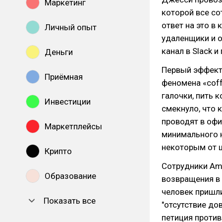
Маркетинг
которой все со
ответ на это в
Личный опыт
удаленщики и 
канал в Slack и
Деньги
Первый эффект
Приёмная
феномена «coff
галочки, пить 
Инвестиции
смекнуло, что 
проводят в офи
Маркетплейсы
минимального н
некоторым от 
Крипто
Сотрудники Ama
Образование
возвращения в 
человек пришли
Показать все
"отсутствие до
петиция против