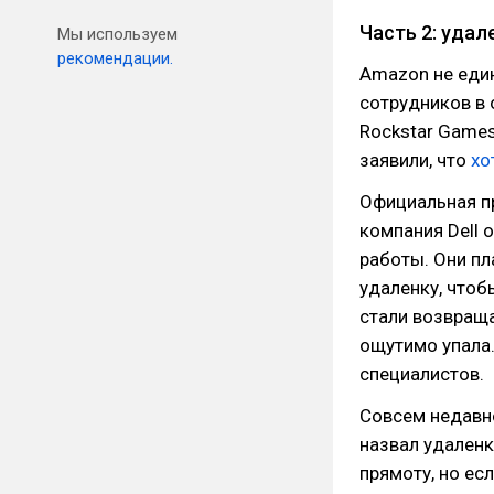
Часть 2: уда
Мы используем
рекомендации.
Amazon не един
сотрудников в о
Rockstar Games
заявили, что
хо
Официальная п
компания Dell 
работы. Они пл
удаленку, чтоб
стали возвраща
ощутимо упала
специалистов.
Совсем недавн
назвал удаленк
прямоту, но ес