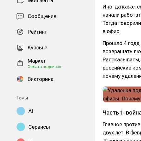
Моя лента
Иногда кажется
начали работат
Сообщения
Тогда говорили
в офис.
Рейтинг
Прошло 4 года,
Курсы
возвращать люд
Рассказываем, 
Маркет
Оплата подписок
российские ко
почему удаленк
Викторина
Темы
AI
Часть 1: войн
Главное против
Сервисы
двух лет. В фе
Джесси провозг