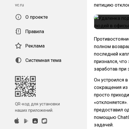
петицию откло
vc.ru
О проекте
Правила
Противостояни
Реклама
полном возвращ
последней кап
Системная тема
признался, что
заработав при 
Он устроился в
сокращения из 
просто приходи
«отклоняется».
QR-код для установки
предоставил од
наших приложений.
помощью ChatGP
задачей.