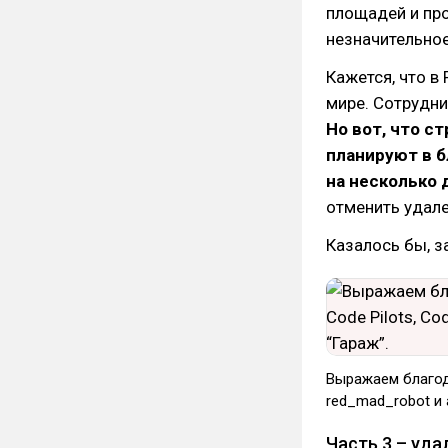
площадей и пр
незначительное
Кажется, что в
мире. Сотрудни
Но вот, что с
планируют в 
на несколько 
отменить удале
Казалось бы, з
Выражаем благода
red_mad_robot и 
Часть 3 – уд