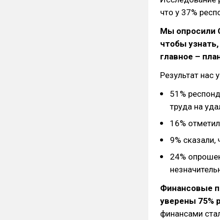
что у 37% респ
Мы опросили С
чтобы узнать,
главное – пла
Результат нас 
51% респонд
труда на уда
16% отметил
9% сказали, 
24% опрошен
незначитель
Финансовые по
уверены 75% 
финансами ста