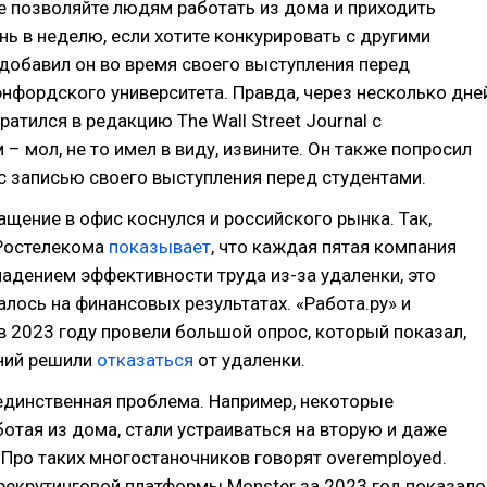
е позволяйте людям работать из дома и приходить
нь в неделю, если хотите конкурировать с другими
 добавил он во время своего выступления перед
нфордского университета. Правда, через несколько дне
атился в редакцию The Wall Street Journal с
– мол, не то имел в виду, извините. Он также попросил
с записью своего выступления перед студентами.
ащение в офис коснулся и российского рынка. Так,
Ростелекома
показывает
, что каждая пятая компания
падением эффективности труда из-за удаленки, это
алось на финансовых результатах. «Работа.ру» и
 2023 году провели большой опрос, который показал,
ний решили
отказаться
от удаленки.
единственная проблема. Например, некоторые
ботая из дома, стали устраиваться на вторую и даже
 Про таких многостаночников говорят overemployed.
екрутинговой платформы Monster за 2023 год показало