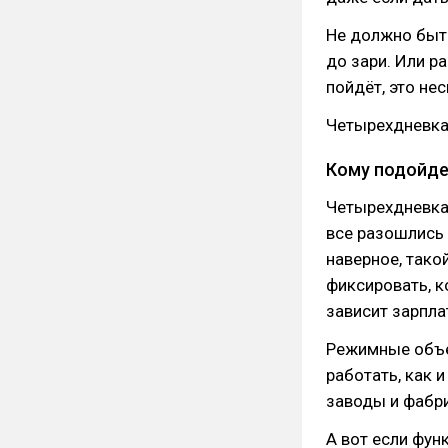
Не должно быть
до зари. Или р
пойдёт, это не
Четырехдневка 
Кому подойдет
Четырехдневка 
все разошлись
наверное, тако
фиксировать, к
зависит зарпла
Режимные объе
работать, как 
заводы и фабр
А вот если фун