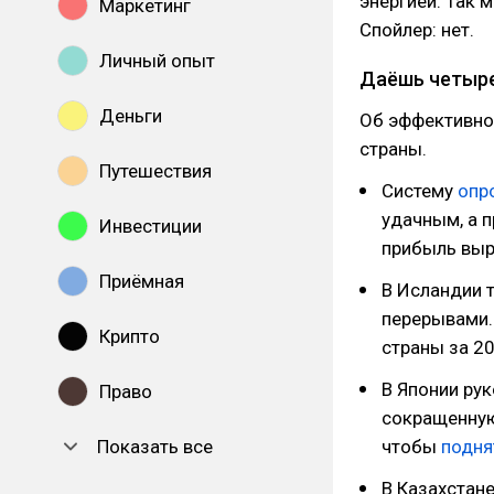
энергией. Так 
Маркетинг
Спойлер: нет.
Личный опыт
Даёшь четыре
Деньги
Об эффективно
страны.
Путешествия
Систему
опр
удачным, а 
Инвестиции
прибыль выр
Приёмная
В Исландии 
перерывами. 
Крипто
страны за 20
В Японии ру
Право
сокращенную
Показать все
чтобы
подня
В Казахстане