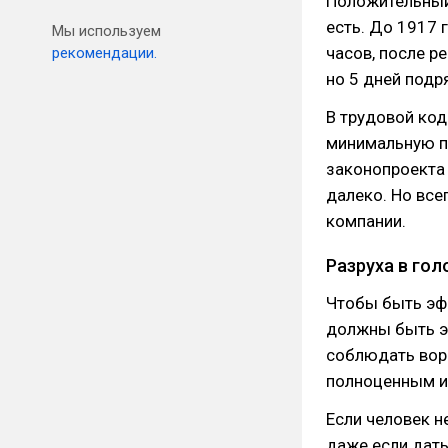
Положительный 
есть. До 1917 
Мы используем
часов, после р
рекомендации.
но 5 дней подр
В трудовой код
минимальную п
законопроекта 
далеко. Но все
компании.
Разруха в гол
Чтобы быть эф
должны быть э
соблюдать вор
полноценным и
Если человек н
даже если дать