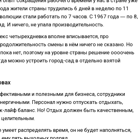
опыт сокращения рабочего времени у нас в стране уже
года жители страны трудились 6 дней в неделю по 11
еволюции стали работать по 7 часов. С 1967 года ― по 8,
яд. И ничего, не упала производительность.
екс четырехдневка вполне вписывается, про
родолжительность смены в нём ничего не сказано. Но
пока нет, поэтому на уровне страны решение оооочень
гда можно устроить город-сад в отдельно взятой
овах
фективными и полезными для бизнеса, сотрудники
нергичными. Персонал нужно отпускать отдыхать,
к-лайф баланс. Но! Отдых должен быть качественным,
 целительным.
е умеет распределять время, он не будет наполняться,
 ему пять выходных подряд.