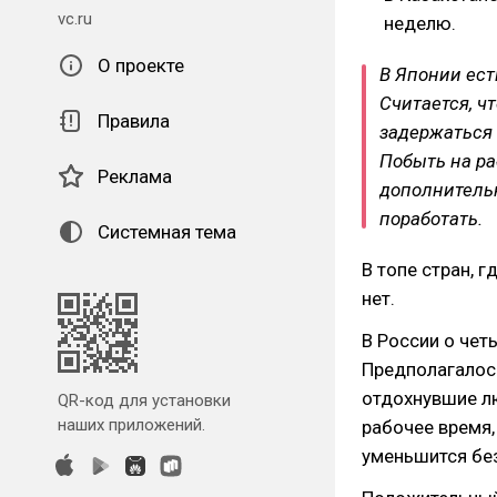
vc.ru
неделю.
О проекте
В Японии ест
Считается, ч
Правила
задержаться 
Побыть на ра
Реклама
дополнительн
поработать.
Системная тема
В топе стран, г
нет.
В России о че
Предполагалось
отдохнувшие л
QR-код для установки
наших приложений.
рабочее время,
уменьшится бе