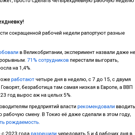
может, просто сделать четырехдневную рабочую неделю
хдневку!
сти сокращенной рабочей недели рапортуют разные
обовали
в Великобритании, эксперимент назвали даже н
прорывным.
71% сотрудников
перестали выгорать,
осла на 1,4%.
тоже
работают
четыре дня в неделю, с 7 до 15, с двумя
Говорят, безработица там самая низкая в Европе, а ВВП
23 год вырос аж на целых 5%.
ководителям предприятий власти
рекомендовали
вводит
 рабочую смену. В Токио её даже сделали в этом году,
ть рождаемость
.
 с 2023 года
разрешили
чередовать 5 и 4 рабочих дня в