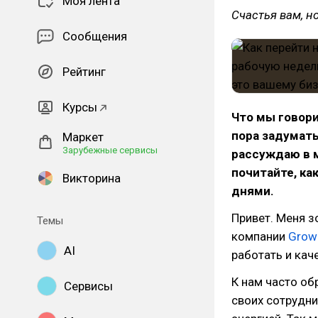
Моя лента
Счастья вам, н
Сообщения
Рейтинг
Курсы
Что мы говори
пора задумать
Маркет
Зарубежные сервисы
рассуждаю в м
почитайте, ка
Викторина
днями.
Привет. Меня з
Темы
компании
Grow 
AI
работать и кач
К нам часто об
Сервисы
своих сотрудни