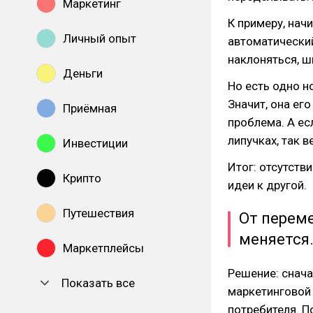
Маркетинг
К примеру, нач
Личный опыт
автоматический
наклоняться, ш
Деньги
Но есть одно н
Значит, она ег
Приёмная
проблема. А ес
липучках, так в
Инвестиции
Итог: отсутств
Крипто
идеи к другой.
Путешествия
От перем
меняется
Маркетплейсы
Решение: снач
Показать все
маркетинговой 
потребителя. П