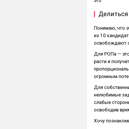
это
Делиться 
Понимаю, что э
из 10 кандидат
освобождают с
Для РОПа — эт
расти и получа
пропорциональн
огромным поте
Для собственни
нелюбимые зада
слабые стороны
освободив врем
Хочу познакоми