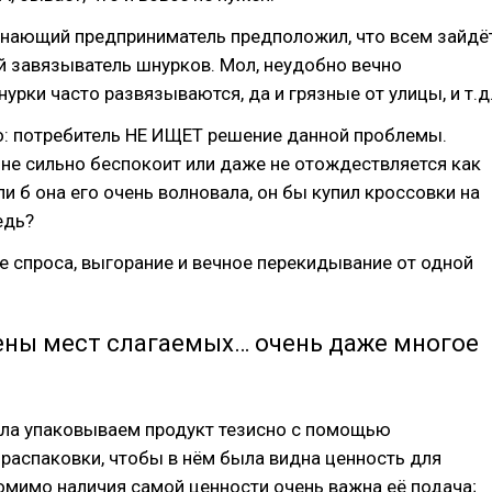
инающий предприниматель предположил, что всем зайдё
 завязыватель шнурков. Мол, неудобно вечно
нурки часто развязываются, да и грязные от улицы, и т.д
о: потребитель НЕ ИЩЕТ решение данной проблемы.
о не сильно беспокоит или даже не отождествляется как
ли б она его очень волновала, он бы купил кроссовки на
едь?
ие спроса, выгорание и вечное перекидывание от одной
ены мест слагаемых… очень даже многое
.
ала упаковываем продукт тезисно с помощью
распаковки, чтобы в нём была видна ценность для
омимо наличия самой ценности очень важна её подача;