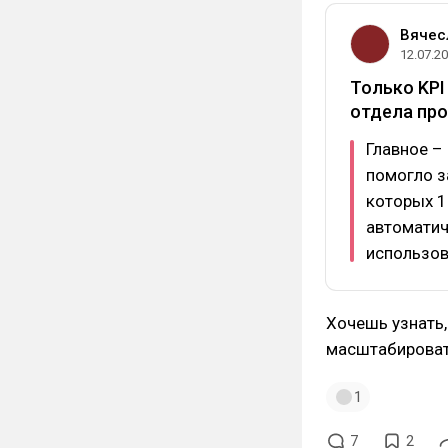
Вячес
12.07.2
Только KPI
отдела про
Главное –
помогло з
которых 1
автомати
использов
Хочешь узнать
масштабироват
1
7
2