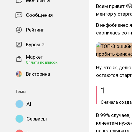
Моя лента
Всем привет 👋
ментор у старт
Сообщения
В инфобизнес я
Рейтинг
скопилась сотн
Курсы
Маркет
Оплата подписок
Ну, что ж, дел
Викторина
остаются старт
1
Темы
Сначала создав
AI
В 99% случаев,
Сервисы
клиентам нужен
переделывать. А