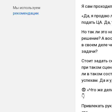
Я сам проходил
Мы используем
рекомендации.
«Да, я продаю 
подать ЦА. Да,
Но так ли это 
решение? А воо
в своем деле ч
задачи?
Стоит задать се
при таком сце
ли в таком сос
успехам. Да и 
😨 «Что же дел
👇
Привлекать ру