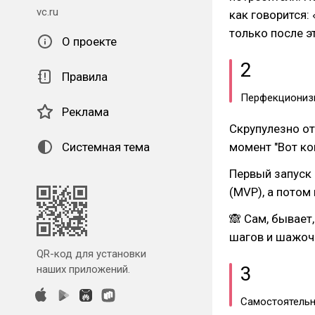
vc.ru
как говорится:
только после э
О проекте
2
Правила
Перфекциониз
Реклама
Скрупулезно от
Системная тема
момент "Вот ко
Первый запуск 
(MVP), а потом
🙈 Сам, бывает
шагов и шажоч
QR-код для установки
3
наших приложений.
Самостоятельн