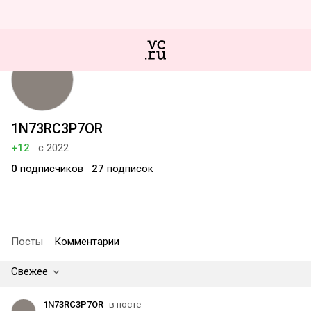
1N73RC3P7OR
+12
с 2022
0
подписчиков
27
подписок
Посты
Комментарии
Свежее
1N73RC3P7OR
в посте