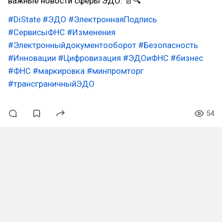
важные новости сферы ЭДО. 📄🔍
#DiState
#ЭДО
#ЭлектроннаяПодпись
#СервисыФНС
#Изменения
#Электронныйдокументооборот
#Безопасность
#Инновации
#Цифровизация
#ЭДОиФНС
#бизнес
#ФНС
#маркировка
#минпромторг
#трансграничныйЭДО
54