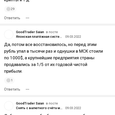
29
Ответить
GoodTrader Saian
в посте
Японская платёжная система JCB приостановит операции в России
09.03.2022
Да, потом все восстановилось, но перед этим
рубль упал в тысячи раз и однушки в МСК стоили
по 1000$, а крупнейшие предприятия страны
продавались за 1/5 от их годовой чистой
прибыли.
1
Ответить
GoodTrader Saian
в посте
Снять с валютного счёта можно до $10 тысяч, остальное в рублях: ЦБ ввёл временный порядок операций с наличной валютой
09.03.2022