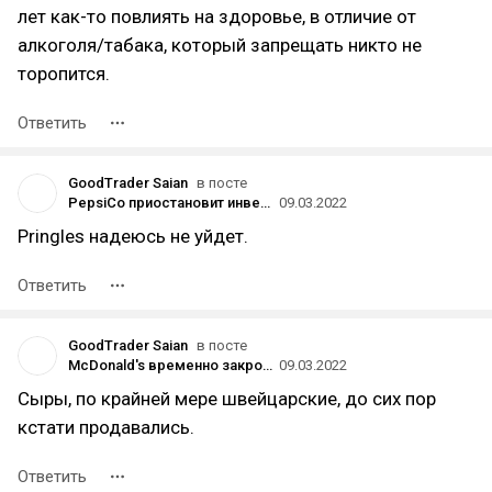
лет как-то повлиять на здоровье, в отличие от
алкоголя/табака, который запрещать никто не
торопится.
Ответить
GoodTrader Saian
в посте
PepsiCo приостановит инвестиции и продажу напитков в России, но продолжит производить товары первой необходимости
09.03.2022
Pringles надеюсь не уйдет.
Ответить
GoodTrader Saian
в посте
McDonald's временно закроет свои рестораны в России
09.03.2022
Сыры, по крайней мере швейцарские, до сих пор
кстати продавались.
Ответить