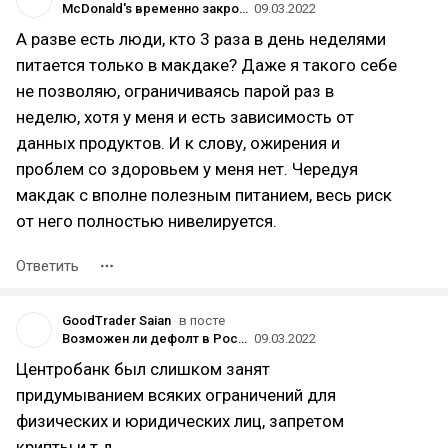
McDonald's временно закроет свои рестораны в России
09.03.2022
А разве есть люди, кто 3 раза в день неделями
питается только в макдаке? Даже я такого себе
не позволяю, ограничиваясь парой раз в
неделю, хотя у меня и есть зависимость от
данных продуктов. И к слову, ожирения и
проблем со здоровьем у меня нет. Чередуя
макдак с вполне полезным питанием, весь риск
от него полностью нивелируется.
Ответить
GoodTrader Saian
в посте
Возможен ли дефолт в России в 2022? Аналитика в цифрах
09.03.2022
Центробанк был слишком занят
придумыванием всяких ограничений для
физических и юридических лиц, запретом
крипты и т.д.