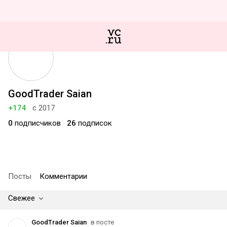
GoodTrader Saian
+174
с 2017
0
подписчиков
26
подписок
Посты
Комментарии
Свежее
GoodTrader Saian
в посте