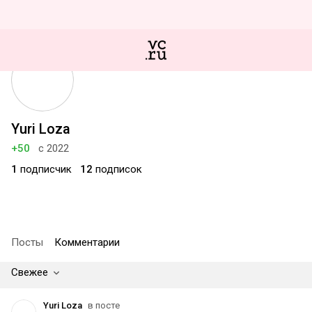
Yuri Loza
+50
с 2022
1
подписчик
12
подписок
Посты
Комментарии
Свежее
Yuri Loza
в посте