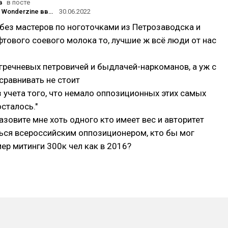
в
в посте
The Village и Wonderzine ввели платную подписку почти на все материалы
30.06.2022
 без мастеров по ноготочками из Петрозаводска и
тового соевого молока то, лучшие ж всё люди от нас
гречневых петровичей и быдлачей-наркоманов, а уж с
сравнивать не стоит
з учета того, что немало оппозиционных этих самых
осталось."
Назовите мне хоть одного кто имеет вес и авторитет
ься всероссийским оппозиционером, кто бы мог
ер митинги 300к чел как в 2016?