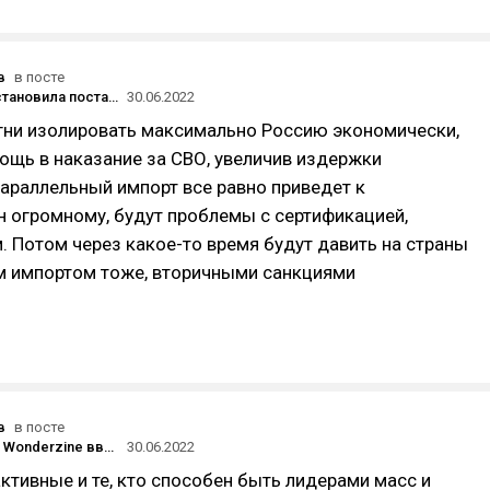
в
в посте
Honor приостановила поставки в Россию из Китая, но ищет партнёров для параллельного импорта — «Ведомости»
30.06.2022
гни изолировать максимально Россию экономически,
ощь в наказание за СВО, увеличив издержки
араллельный импорт все равно приведет к
 огромному, будут проблемы с сертификацией,
 Потом через какое-то время будут давить на страны
м импортом тоже, вторичными санкциями
в
в посте
The Village и Wonderzine ввели платную подписку почти на все материалы
30.06.2022
ктивные и те, кто способен быть лидерами масс и