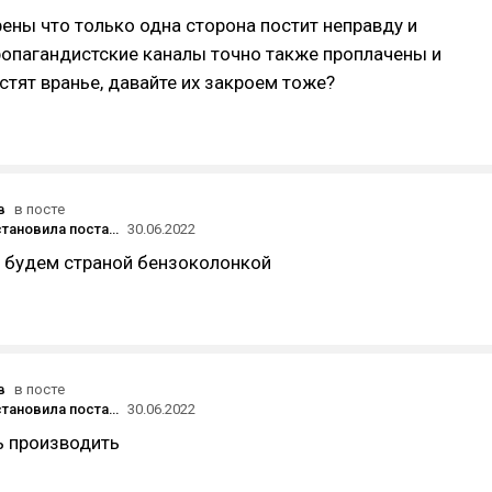
ены что только одна сторона постит неправду и
ропагандистские каналы точно также проплачены и
стят вранье, давайте их закроем тоже?
в
в посте
Honor приостановила поставки в Россию из Китая, но ищет партнёров для параллельного импорта — «Ведомости»
30.06.2022
о будем страной бензоколонкой
в
в посте
Honor приостановила поставки в Россию из Китая, но ищет партнёров для параллельного импорта — «Ведомости»
30.06.2022
ь производить