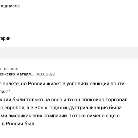
подписок
арии
в
в посте
Почему российских металлургов не спасают ни ресурсы, ни Путин? Кто виноват - загадка, но что будут делать?
30.06.2022
е знаете, но России живет в условиях санкций почти
рию"
нкции были только на ссср и то он спокойно торговал
с европой, а в 30ых годах индустриализация была
ми американских компаний. Тот же сименс еще с
 в России был