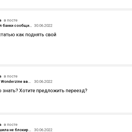
в
в посте
ЦБ попросил банки сообщить об использовании VPN-сервисов Windscribe, Proton и других — Frank Media
30.06.2022
татью как поднять свой
в
в посте
The Village и Wonderzine ввели платную подписку почти на все материалы
30.06.2022
о знать? Хотите предложить переезд?
в
в посте
Госдума решила не блокировать СМИ за «фейки» сразу — вместо этого их работу будут приостанавливать на три месяца
30.06.2022