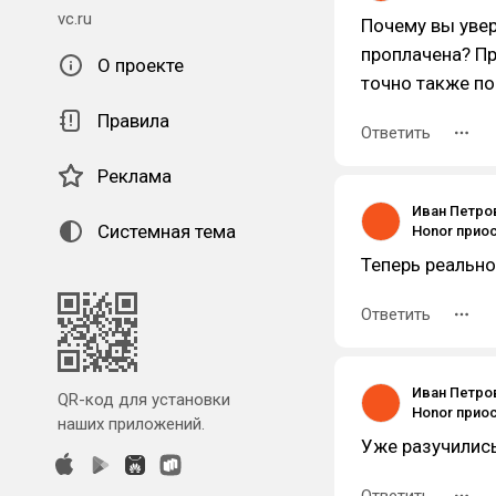
vc.ru
Почему вы увер
проплачена? П
О проекте
точно также по
Правила
Ответить
Реклама
Иван Петро
Системная тема
Теперь реальн
Ответить
Иван Петро
QR-код для установки
наших приложений.
Уже разучилис