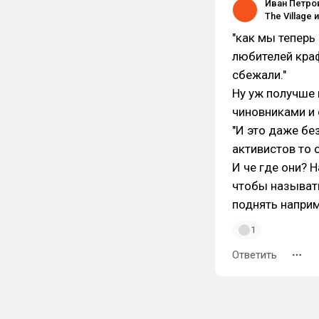
Иван Петро
"как мы теперь
любителей краф
сбежали."
Ну уж получше 
чиновниками и 
"И это даже бе
активистов то 
И че где они? 
чтобы называт
поднять наприм
1
Ответить