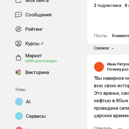
Моя лента
2
подписчика
0
Сообщения
Рейтинг
Посты
Коммент
Курсы
Свежее
Маркет
eSIM для поездок
Иван Петро
Викторина
"Вы наверное н
всю свою исто
Темы
Это вранье, са
нефтью в 80ые 
AI
проведена сила
царских времен
Сервисы
Ответить