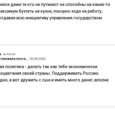
иеся даже те кто не путинист не способны на какие-то
аксимум бухтеть на кухне, покорно ходя на работу,
 отдавая всю инициативу управления государством
в
в посте
Honor приостановила поставки в Россию из Китая, но ищет партнёров для параллельного импорта — «Ведомости»
30.06.2022
я политика - делать так как тебе экономически
роцветания своей страны. Поддерживать Россию
дно, а вот дружить с сша и иметь много денег, вполне