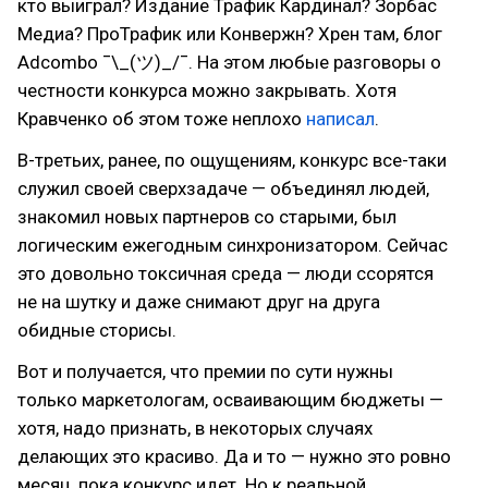
кто выиграл? Издание Трафик Кардинал? Зорбас
Медиа? ПроТрафик или Конвержн? Хрен там, блог
Adcombo ¯\_(ツ)_/¯. На этом любые разговоры о
честности конкурса можно закрывать. Хотя
Кравченко об этом тоже неплохо
написал
.
В-третьих, ранее, по ощущениям, конкурс все-таки
служил своей сверхзадаче — объединял людей,
знакомил новых партнеров со старыми, был
логическим ежегодным синхронизатором. Сейчас
это довольно токсичная среда — люди ссорятся
не на шутку и даже снимают друг на друга
обидные сторисы.
Вот и получается, что премии по сути нужны
только маркетологам, осваивающим бюджеты —
хотя, надо признать, в некоторых случаях
делающих это красиво. Да и то — нужно это ровно
месяц, пока конкурс идет. Но к реальной